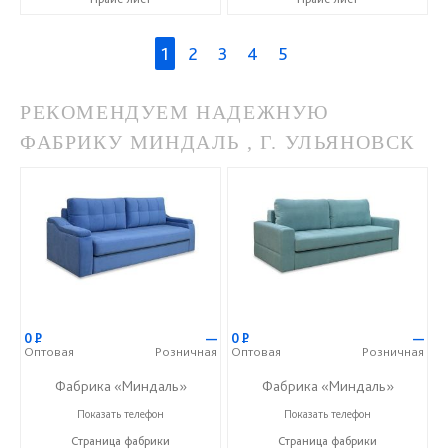
1
2
3
4
5
РЕКОМЕНДУЕМ НАДЕЖНУЮ
ФАБРИКУ МИНДАЛЬ , Г. УЛЬЯНОВСК
0
Р
—
0
Р
—
Оптовая
Розничная
Оптовая
Розничная
Фабрика «Миндаль»
Фабрика «Миндаль»
+7 (927) 630-62-82
+7 (927) 630-62-82
Показать телефон
Показать телефон
Страница фабрики
Страница фабрики