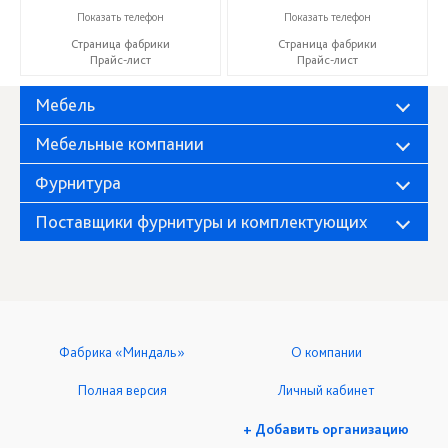
+7 (927) 630-62-82
+7 (927) 630-62-82
Показать телефон
Показать телефон
Страница фабрики
Страница фабрики
Прайс-лист
Прайс-лист
Мебель
Мебельные компании
Фурнитура
Поставщики фурнитуры и комплектующих
Фабрика «Миндаль»
О компании
Полная версия
Личный кабинет
+ Добавить организацию