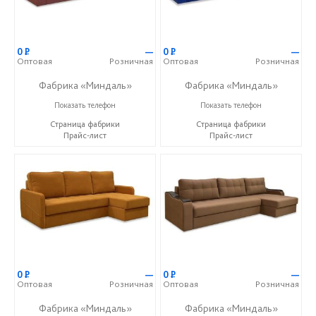
0
Р
—
0
Р
—
Оптовая
Розничная
Оптовая
Розничная
Фабрика «Миндаль»
Фабрика «Миндаль»
+7 (927) 630-62-82
+7 (927) 630-62-82
Показать телефон
Показать телефон
Страница фабрики
Страница фабрики
Прайс-лист
Прайс-лист
0
Р
—
0
Р
—
Оптовая
Розничная
Оптовая
Розничная
Фабрика «Миндаль»
Фабрика «Миндаль»