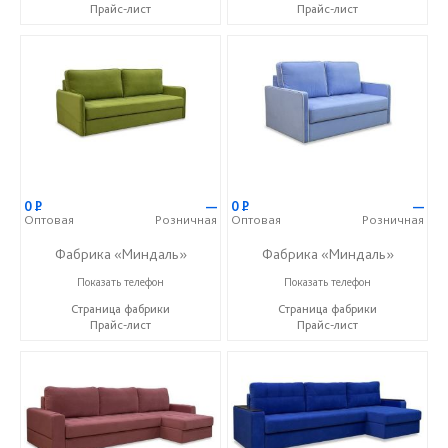
Прайс-лист
Прайс-лист
0
Р
—
0
Р
—
Оптовая
Розничная
Оптовая
Розничная
Фабрика «Миндаль»
Фабрика «Миндаль»
+7 (927) 630-62-82
+7 (927) 630-62-82
Показать телефон
Показать телефон
Страница фабрики
Страница фабрики
Прайс-лист
Прайс-лист