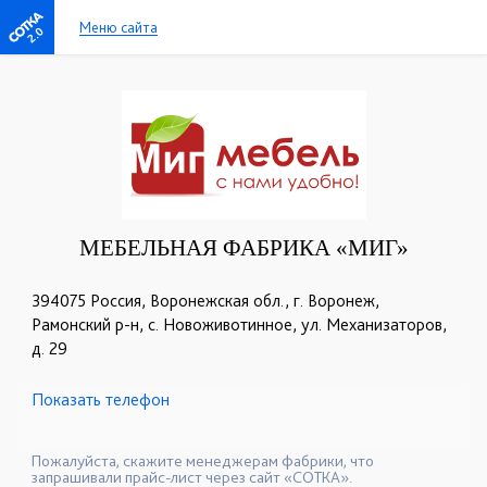
Меню сайта
2.0
МЕБЕЛЬНАЯ ФАБРИКА «МИГ»
394075 Россия, Воронежская обл., г. Воронеж,
Рамонский р-н, с. Новоживотинное, ул. Механизаторов,
д. 29
Показать телефон
+7 (473) 202-32-87
+7 (952) 957-70-21
☎
☎
+7 (952) 954-10-59
☎
Пожалуйста, скажите менеджерам фабрики, что
запрашивали прайс-лист через сайт «СОТКА».