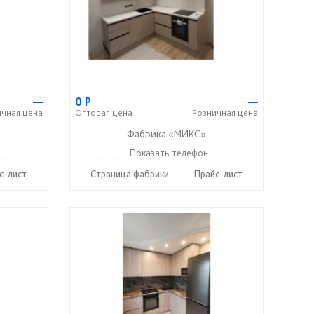
—
0
Р
—
ичная
цена
Оптовая
цена
Розничная
цена
Фабрика «МИКС»
7) 428-44-55
+7 (937) 423-36-37
Показать телефон
+7 (937) 428-44-55
☎
☎
с-лист
Страница фабрики
Прайс-лист