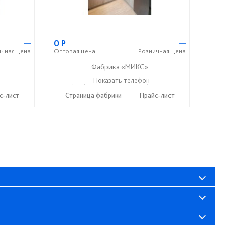
—
0
Р
—
ичная
цена
Оптовая
цена
Розничная
цена
Фабрика «МИКС»
7) 428-44-55
+7 (937) 423-36-37
Показать телефон
+7 (937) 428-44-55
☎
☎
с-лист
Страница фабрики
Прайс-лист