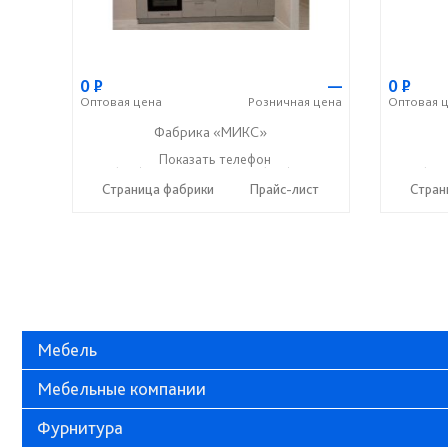
0
Р
—
0
Р
Оптовая
цена
Розничная
цена
Оптовая
ц
Фабрика «МИКС»
+7 (937) 423-36-37
Показать телефон
+7 (937) 428-44-55
+7 (937
☎
☎
☎
Страница фабрики
Прайс-лист
Стран
Мебель
Мебельные компании
Фурнитура