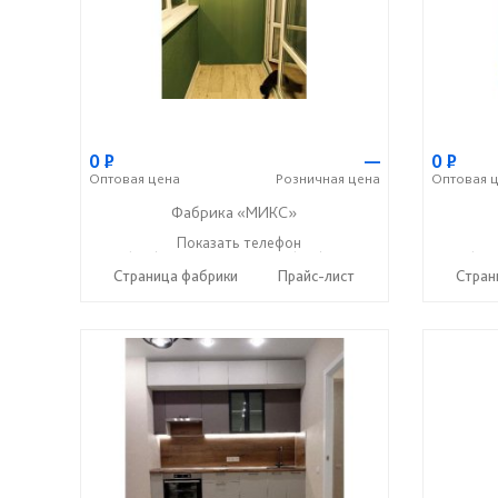
0
Р
—
0
Р
Оптовая
цена
Розничная
цена
Оптовая
ц
Фабрика «МИКС»
+7 (937) 423-36-37
Показать телефон
+7 (937) 428-44-55
+7 (937
☎
☎
☎
Страница фабрики
Прайс-лист
Стран