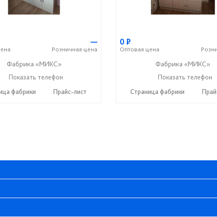
—
0
Р
ена
Розничная
цена
Оптовая
цена
Розн
Фабрика «МИКС»
Фабрика «МИКС»
) 423-36-37
Показать телефон
+7 (937) 428-44-55
+7 (937) 423-36-37
Показать телефон
+7 (93
☎
☎
☎
ица фабрики
Прайс-лист
Страница фабрики
Прай