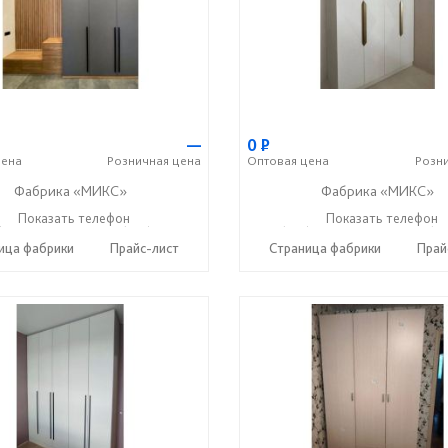
—
0
Р
ена
Розничная
цена
Оптовая
цена
Розн
Фабрика «МИКС»
Фабрика «МИКС»
) 423-36-37
Показать телефон
+7 (937) 428-44-55
+7 (937) 423-36-37
Показать телефон
+7 (93
☎
☎
☎
ица фабрики
Прайс-лист
Страница фабрики
Прай