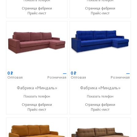
Страница фабрики
Страница фабрики
Прайс-лист
Прайс-лист
0
Р
—
0
Р
—
Оптовая
Розничная
Оптовая
Розничная
Фабрика «Миндаль»
Фабрика «Миндаль»
+7 (927) 630-62-82
+7 (927) 630-62-82
Показать телефон
Показать телефон
Страница фабрики
Страница фабрики
Прайс-лист
Прайс-лист