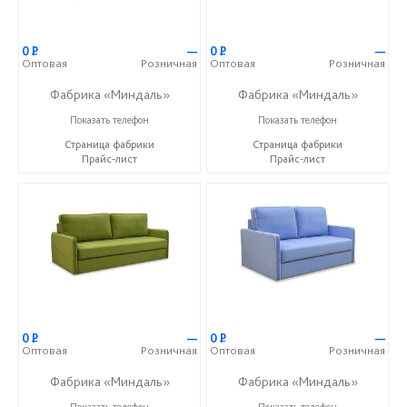
0
Р
—
0
Р
—
Оптовая
Розничная
Оптовая
Розничная
Фабрика «Миндаль»
Фабрика «Миндаль»
+7 (927) 630-62-82
+7 (927) 630-62-82
Показать телефон
Показать телефон
Страница фабрики
Страница фабрики
Прайс-лист
Прайс-лист
0
Р
—
0
Р
—
Оптовая
Розничная
Оптовая
Розничная
Фабрика «Миндаль»
Фабрика «Миндаль»
+7 (927) 630-62-82
+7 (927) 630-62-82
Показать телефон
Показать телефон