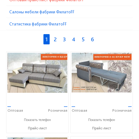
Cалоны мебели фабрики ФилатоFF
Статистика фабрики ФилатоFF
1
2
3
4
5
6
—
—
—
—
Оптовая
Розничная
Оптовая
Розничная
+7 (343) 363-02-83
+7 (343) 363-02-83
Показать телефон
Показать телефон
Прайс-лист
Прайс-лист