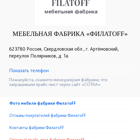
МЕБЕЛЬНАЯ ФАБРИКА «ФИЛАТОFF»
623780 Россия, Свердловская обл., г. Артёмовский,
переулок Полярников, д. 1а
Показать телефон
+7 (343) 363-02-83
☎
Пожалуйста, скажите менеджерам фабрики, что
запрашивали прайс-лист через сайт «СОТКА».
Фото мебели фабрики ФилатоFF
Отзывы покупателей фабрики ФилатоFF
Контакты фабрики ФилатоFF
Оптовый прайс-лист фабрики ФилатоFF