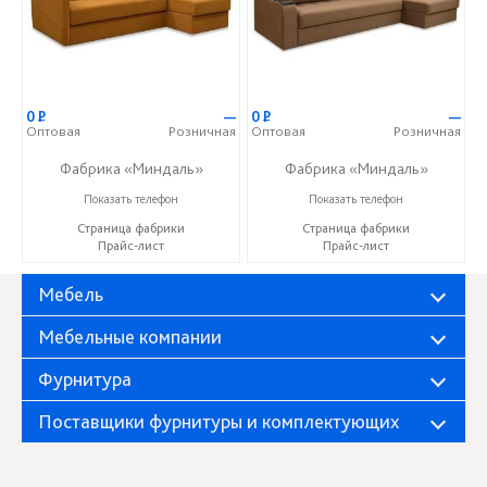
0
Р
—
0
Р
—
Оптовая
Розничная
Оптовая
Розничная
Фабрика «Миндаль»
Фабрика «Миндаль»
+7 (927) 630-62-82
+7 (927) 630-62-82
Показать телефон
Показать телефон
Страница фабрики
Страница фабрики
Прайс-лист
Прайс-лист
Мебель
Мебельные компании
Фурнитура
Поставщики фурнитуры и комплектующих