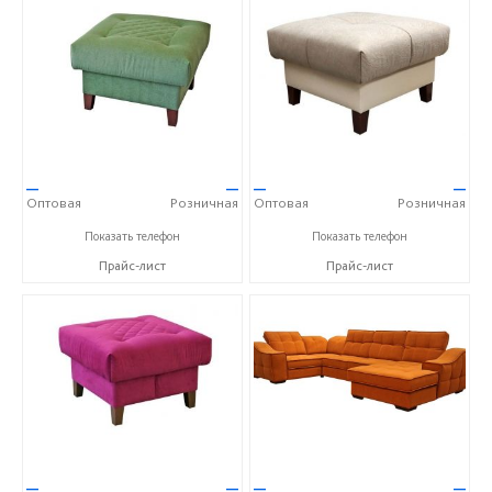
—
—
—
—
Оптовая
Розничная
Оптовая
Розничная
+7 (343) 363-02-83
+7 (343) 363-02-83
Показать телефон
Показать телефон
Прайс-лист
Прайс-лист
—
—
—
—