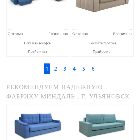
—
—
—
—
Оптовая
Розничная
Оптовая
Розничная
+7 (343) 363-02-83
+7 (343) 363-02-83
Показать телефон
Показать телефон
Прайс-лист
Прайс-лист
1
2
3
4
5
6
РЕКОМЕНДУЕМ НАДЕЖНУЮ
ФАБРИКУ МИНДАЛЬ , Г. УЛЬЯНОВСК