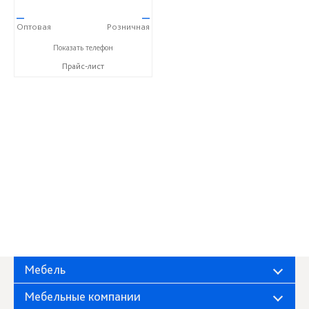
—
—
Оптовая
Розничная
+7 (8352) 57-41-38
Показать телефон
Прайс-лист
Мебель
Мебельные компании