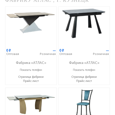
ФАБРИКУ АТЛАС , Г. КУЗНЕЦК
0
Р
—
0
Р
—
Оптовая
Розничная
Оптовая
Розничная
Фабрика «АТЛАС»
Фабрика «АТЛАС»
+7 (937) 917-00-01
+7 (937) 917-00-01
Показать телефон
Показать телефон
Страница фабрики
Страница фабрики
Прайс-лист
Прайс-лист