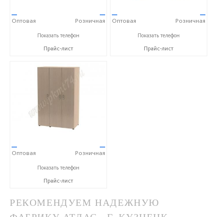
—
—
—
—
Оптовая
Розничная
Оптовая
Розничная
+7 (351) 218-92-86
+7 (351) 218-92-86
Показать телефон
Показать телефон
Прайс-лист
Прайс-лист
—
—
Оптовая
Розничная
+7 (351) 218-92-86
Показать телефон
Прайс-лист
РЕКОМЕНДУЕМ НАДЕЖНУЮ