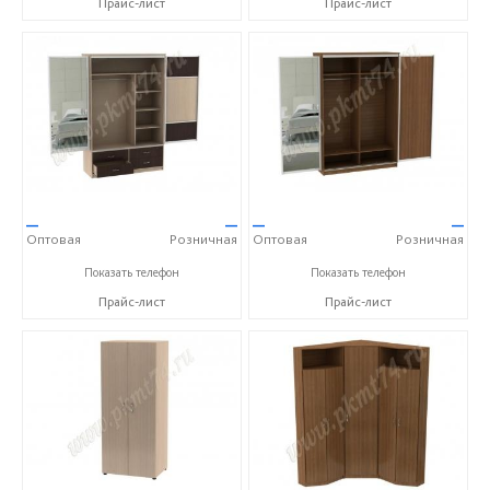
Прайс-лист
Прайс-лист
—
—
—
—
Оптовая
Розничная
Оптовая
Розничная
+7 (351) 218-92-86
+7 (351) 218-92-86
Показать телефон
Показать телефон
Прайс-лист
Прайс-лист