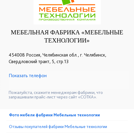
МЕБЕЛЬНАЯ ФАБРИКА «МЕБЕЛЬНЫЕ
ТЕХНОЛОГИИ»
454008 Россия, Челябинская обл., г. Челябинск,
Свердловский тракт, 5, стр.13
Показать телефон
+7 (351) 218-92-86
+7 (952) 521-46-46
☎
☎
+7 (351) 239-03-26
+7 (351) 218-92-88
☎
☎
Пожалуйста, скажите менеджерам фабрики, что
запрашивали прайс-лист через сайт «СОТКА».
Фото мебели фабрики Мебельные технологии
Отзывы покупателей фабрики Мебельные технологии