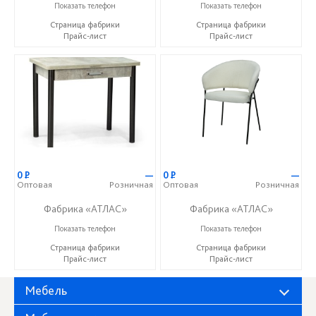
+7 (937) 917-00-01
+7 (937) 917-00-01
Показать телефон
Показать телефон
Страница фабрики
Страница фабрики
Прайс-лист
Прайс-лист
0
Р
—
0
Р
—
Оптовая
Розничная
Оптовая
Розничная
Фабрика «АТЛАС»
Фабрика «АТЛАС»
+7 (937) 917-00-01
+7 (937) 917-00-01
Показать телефон
Показать телефон
Страница фабрики
Страница фабрики
Прайс-лист
Прайс-лист
Мебель