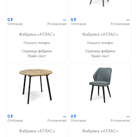
0
Р
—
0
Р
—
Оптовая
Розничная
Оптовая
Розничная
Фабрика «АТЛАС»
Фабрика «АТЛАС»
+7 (937) 917-00-01
+7 (937) 917-00-01
Показать телефон
Показать телефон
Страница фабрики
Страница фабрики
Прайс-лист
Прайс-лист
0
Р
—
0
Р
—
Оптовая
Розничная
Оптовая
Розничная
Фабрика «АТЛАС»
Фабрика «АТЛАС»