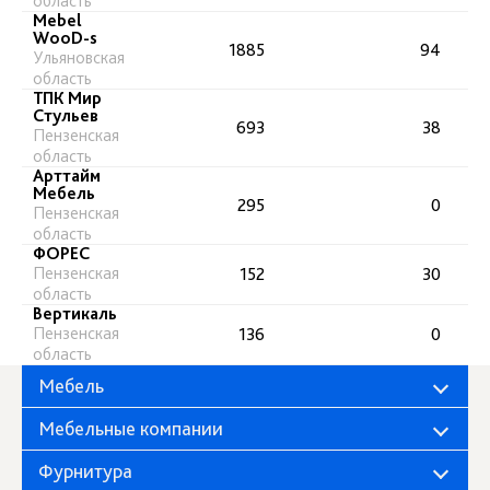
область
Mebel
WooD-s
1885
94
Ульяновская
область
ТПК Мир
Стульев
693
38
Пензенская
область
Арттайм
Мебель
295
0
Пензенская
область
ФОРЕС
Пензенская
152
30
область
Вертикаль
Пензенская
136
0
область
Мебель
Мебельные компании
Фурнитура