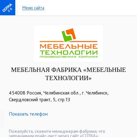
Меню сайта
2.0
МЕБЕЛЬНАЯ ФАБРИКА «МЕБЕЛЬНЫЕ
ТЕХНОЛОГИИ»
454008 Россия, Челябинская обл., г. Челябинск,
Свердловский тракт, 5, стр.13
Показать телефон
+7 (351) 218-92-86
+7 (952) 521-46-46
☎
☎
+7 (351) 239-03-26
+7 (351) 218-92-88
☎
☎
Пожалуйста, скажите менеджерам фабрики, что
запрашивали прайс-лист через сайт «СОТКА».