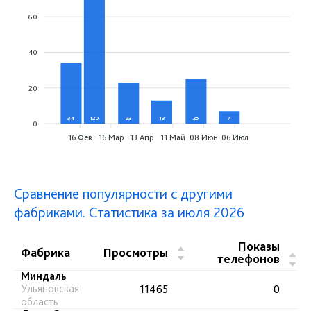
60
40
20
34
120
23
13
25
7
0
0
16 Фев
16 Мар
13 Апр
11 Май
08 Июн
06 Июл
Сравнение популярности с другими
фабриками. Статистика за июля 2026
Показы
▲
Фабрика
Просмотры
▲
телефонов
▼
▼
Миндаль
Ульяновская
11465
0
область