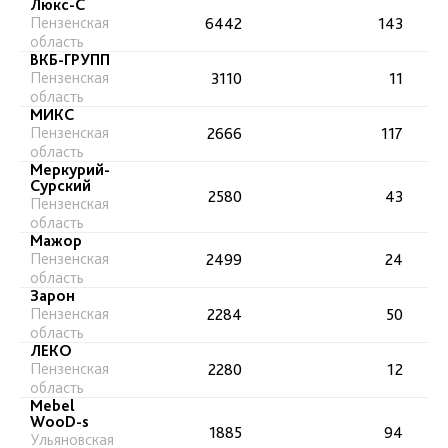
Люкс-С
Пензенская
6442
143
область
ВКБ-ГРУПП
Пензенская
3110
11
область
МИКС
Пензенская
2666
117
область
Меркурий-
Сурский
2580
43
Пензенская
область
Мажор
Пензенская
2499
24
область
Зарон
Пензенская
2284
50
область
ЛЕКО
Пензенская
2280
12
область
Mebel
WooD-s
1885
94
Ульяновская