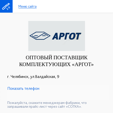
Меню сайта
2.0
ОПТОВЫЙ ПОСТАВЩИК
КОМПЛЕКТУЮЩИХ «АРГОТ»
г. Челябинск, ул.Валдайская, 9
Показать телефон
+7(351)259-49-23
+7 (351) 773–05–01
☎
☎
+7 (351) 259–49–67
☎
Пожалуйста, скажите менеджерам фабрики, что
запрашивали прайс-лист через сайт «СОТКА».