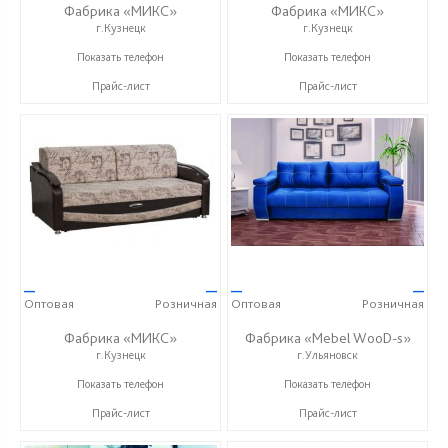
Фабрика «МИКС»
Фабрика «МИКС»
г.Кузнецк
г.Кузнецк
+7 (937) 423-36-37
+7 (937) 423-36-37
Показать телефон
Показать телефон
Прайс-лист
Прайс-лист
—
—
—
—
Оптовая
Розничная
Оптовая
Розничная
Фабрика «МИКС»
Фабрика «Mebel WooD-s»
г.Кузнецк
г.Ульяновск
+7 (937) 423-36-37
+7 (906) 140-08-08
Показать телефон
Показать телефон
Прайс-лист
Прайс-лист