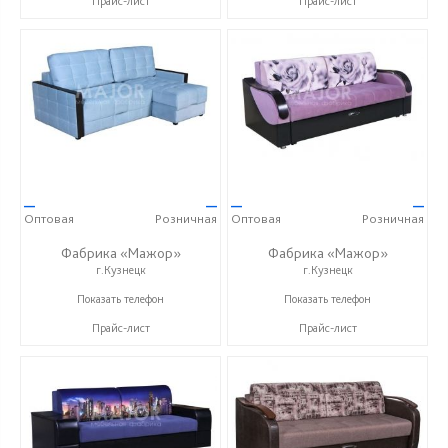
Прайс-лист
Прайс-лист
—
—
—
—
Оптовая
Розничная
Оптовая
Розничная
Фабрика «Мажор»
Фабрика «Мажор»
г.Кузнецк
г.Кузнецк
+7 (999) 611-98-99
+7 (999) 611-98-99
Показать телефон
Показать телефон
Прайс-лист
Прайс-лист