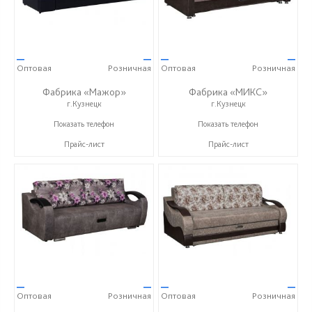
—
—
—
—
Оптовая
Розничная
Оптовая
Розничная
Фабрика «Мажор»
Фабрика «МИКС»
г.Кузнецк
г.Кузнецк
+7 (999) 611-98-99
+7 (937) 423-36-37
Показать телефон
Показать телефон
Прайс-лист
Прайс-лист
—
—
—
—
Оптовая
Розничная
Оптовая
Розничная