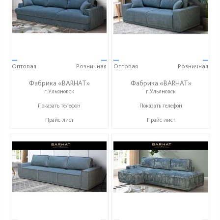
—
—
—
—
Оптовая
Розничная
Оптовая
Розничная
Фабрика «BARHAT»
Фабрика «BARHAT»
г.Ульяновск
г.Ульяновск
+7 (996) 219-29-77
+7 (996) 219-29-77
Показать телефон
Показать телефон
Прайс-лист
Прайс-лист
—
—
—
—