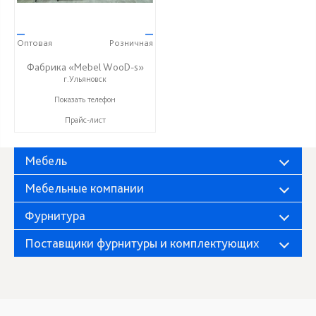
—
—
Оптовая
Розничная
Фабрика «Mebel WooD-s»
г.Ульяновск
+7 (906) 140-08-08
Показать телефон
Прайс-лист
Мебель
Мебельные компании
Фурнитура
Поставщики фурнитуры и комплектующих