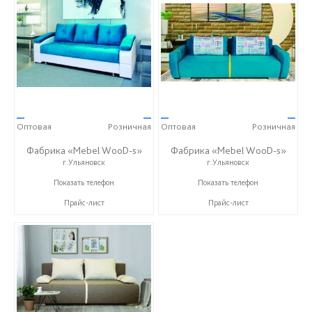
—
—
—
—
Оптовая
Розничная
Оптовая
Розничная
Фабрика «Mebel WooD-s»
Фабрика «Mebel WooD-s»
г.Ульяновск
г.Ульяновск
+7 (906) 140-08-08
+7 (906) 140-08-08
Показать телефон
Показать телефон
Прайс-лист
Прайс-лист