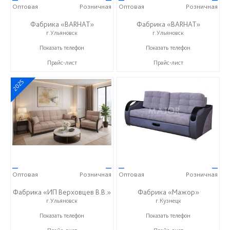
Оптовая
Розничная
Оптовая
Розничная
Фабрика «BARHAT»
Фабрика «BARHAT»
г.Ульяновск
г.Ульяновск
+7 (996) 219-29-77
+7 (996) 219-29-77
Показать телефон
Показать телефон
Прайс-лист
Прайс-лист
2025
—
—
—
—
Оптовая
Розничная
Оптовая
Розничная
Фабрика «ИП Верховцев В.В.»
Фабрика «Мажор»
г.Ульяновск
г.Кузнецк
8-987-637-27-82
+7 (999) 611-98-99
Показать телефон
Показать телефон