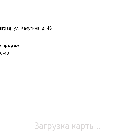
вград, ул. Калугина, д. 48
х продаж:
50-48
Загрузка карты...