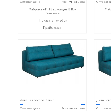
Оптовая
цена
Розничная
цена
Оптовая
ц
Фабрика «ИП Верховцев В.В.»
Фаб
г.Ульяновск
8-987-637-27-82
Показать телефон
☎
Прайс-лист
Диван еврософа Элвис
Диван ев
—
—
—
Оптовая
цена
Розничная
цена
Оптовая
ц