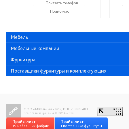
+7 (999) 611-98-99
Показать телефон
+7 (999) 610-99-95
+7 (999
☎
☎
☎
Прайс-лист
Мебель
Мебельные компании
Фурнитура
Поставщики фурнитуры и комплектующих
ООО «Мебельный клуб», ИНН 7328064833
Все права защищены © 2014-2026
Прайс-лист
Прайс-лист
19 мебельных фабрик
1 поставщика фурнитуры