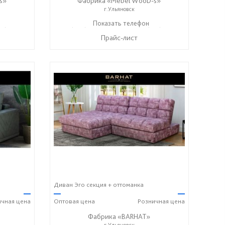
s»
Фабрика «Mebel WooD-s»
г.Ульяновск
17) 612-77-76
+7 (906) 140-08-08
Показать телефон
+7 (917) 612-77-76
☎
☎
Прайс-лист
Диван Эго секция + оттоманка
—
—
—
ичная
цена
Оптовая
цена
Розничная
цена
Фабрика «BARHAT»
г.Ульяновск