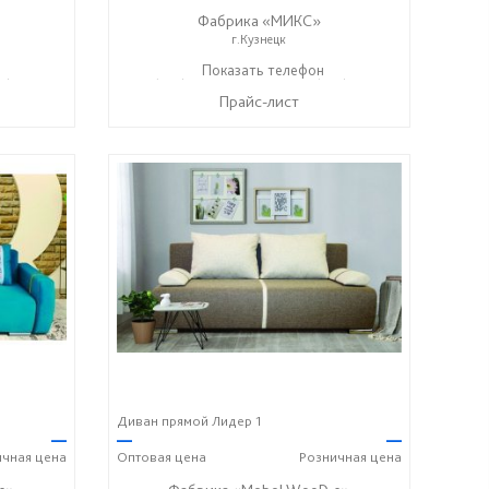
Фабрика «МИКС»
г.Кузнецк
7) 428-44-55
+7 (937) 423-36-37
Показать телефон
+7 (937) 428-44-55
☎
☎
Прайс-лист
Диван прямой Лидер 1
—
—
—
ичная
цена
Оптовая
цена
Розничная
цена