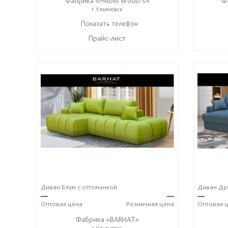
Фабрика «Mebel WooD-s»
Ф
г.Ульяновск
+7 (906) 140-08-08
Показать телефон
+7 (917) 612-77-76
+7 (906
☎
☎
☎
Прайс-лист
Диван Блум с оттоманкой
Диван Дри
—
—
—
Оптовая
цена
Розничная
цена
Оптовая
ц
Фабрика «BARHAT»
г.Ульяновск