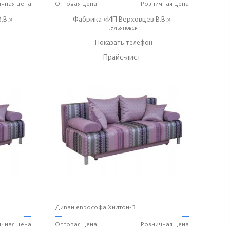
ичная
цена
Оптовая
цена
Розничная
цена
.В.»
Фабрика «ИП Верховцев В.В.»
г.Ульяновск
8-987-637-27-82
Показать телефон
☎
Прайс-лист
Диван еврософа Хилтон-3
—
—
—
ичная
цена
Оптовая
цена
Розничная
цена