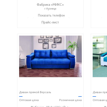
Фабрика «МИКС»
г.Кузнецк
+7 (937) 423-36-37
Показать телефон
+7 (937) 428-44-55
+7 (937
☎
☎
☎
Прайс-лист
Диван прямой Версаль
Диван пр
—
—
—
Оптовая
цена
Розничная
цена
Оптовая
ц