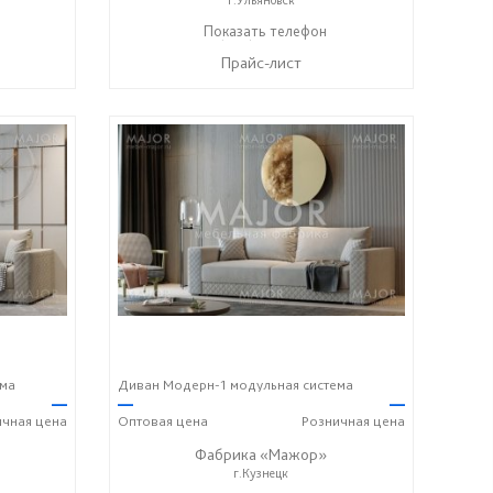
+7 (996) 219-29-77
Показать телефон
☎
Прайс-лист
ема
Диван Модерн-1 модульная система
—
—
—
ичная
цена
Оптовая
цена
Розничная
цена
Фабрика «Мажор»
г.Кузнецк