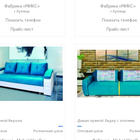
Фабрика «МИКС»
Фабрика «МИКС»
г.Кузнецк
г.Кузнецк
) 423-36-37
Показать телефон
+7 (937) 428-44-55
+7 (937) 423-36-37
Показать телефон
+7 (93
☎
☎
☎
Прайс-лист
Прайс-лист
ямой Верона
Диван прямой Лидер с локтями
—
—
ена
Розничная
цена
Оптовая
цена
Розн