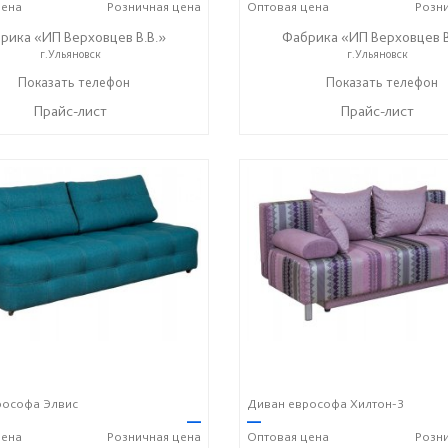
ена
Розничная
цена
Оптовая
цена
Розн
рика «ИП Верховцев В.В.»
Фабрика «ИП Верховцев В
г.Ульяновск
г.Ульяновск
8-987-637-27-82
Показать телефон
8-987-637-27-82
Показать телефон
☎
☎
Прайс-лист
Прайс-лист
рософа Элвис
Диван еврософа Хилтон-3
—
—
ена
Розничная
цена
Оптовая
цена
Розн