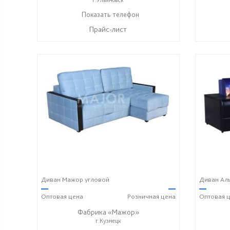
+7 (996) 219-29-77
Показать телефон
☎
Прайс-лист
Диван Мажор угловой
Диван Аль
—
—
—
Оптовая
цена
Розничная
цена
Оптовая
ц
Фабрика «Мажор»
г.Кузнецк