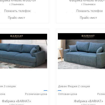
абрика «Mebel WooD-s»
Фабрика «Mebel WooD-
г.Ульяновск
г.Ульяновск
) 140-08-08
Показать телефон
+7 (917) 612-77-76
+7 (906) 140-08-08
Показать телефон
+7 (9
☎
☎
☎
Прайс-лист
Прайс-лист
м 3 секции
Диван Фиджи 2 секции
—
—
ена
Розничная
цена
Оптовая
цена
Розн
Фабрика «BARHAT»
Фабрика «BARHAT»
г.Ульяновск
г.Ульяновск