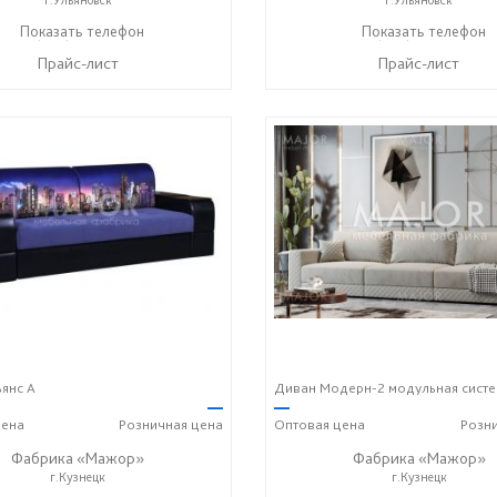
+7 (996) 219-29-77
Показать телефон
+7 (996) 219-29-77
Показать телефон
☎
☎
Прайс-лист
Прайс-лист
янс А
Диван Модерн-2 модульная сист
—
—
ена
Розничная
цена
Оптовая
цена
Розн
Фабрика «Мажор»
Фабрика «Мажор»
г.Кузнецк
г.Кузнецк