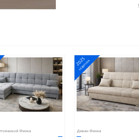
2025
НОВИНКА
ттоманкой Финка
Диван Финка
—
—