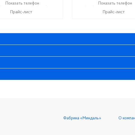
) 611-98-99
Показать телефон
+7 (999) 610-99-95
+7 (999) 611-98-99
Показать телефон
+7 (9
☎
☎
☎
Прайс-лист
Прайс-лист
Фабрика «Миндаль»
О компа