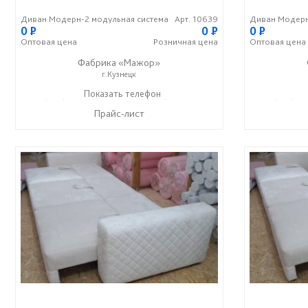
Диван Модерн-2 модульная система
Арт. 10639
Диван Модерн
0
P
0
P
0
P
Оптовая
цена
Розничная
цена
Оптовая
цена
Фабрика «Мажор»
г.Кузнецк
+7 (999) 611-98-99
Показать телефон
+7 (999) 610-99-95
+7 (999) 61
☎
☎
☎
Прайс-лист