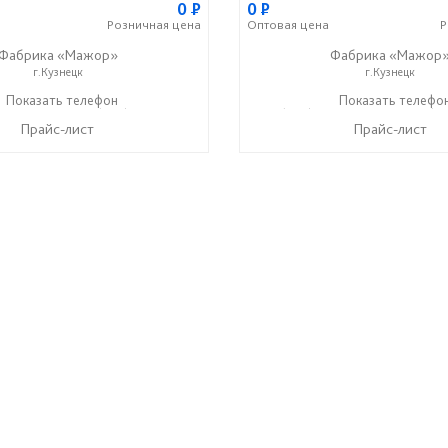
0
P
0
P
Розничная
цена
Оптовая
цена
Р
Фабрика «Мажор»
Фабрика «Мажор
г.Кузнецк
г.Кузнецк
1-98-99
Показать телефон
+7 (999) 610-99-95
+7 (999) 611-98-99
Показать телефо
+7 (9
☎
☎
☎
Прайс-лист
Прайс-лист