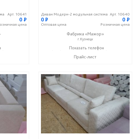
ема
Арт. 10641
Диван Модерн-2 модульная система
Арт. 10640
0
P
0
P
0
P
озничная
цена
Оптовая
цена
Розничная
цена
»
Фабрика «Мажор»
г.Кузнецк
н
99) 610-99-95
+7 (999) 611-98-99
Показать телефон
+7 (999) 610-99-95
☎
☎
Прайс-лист