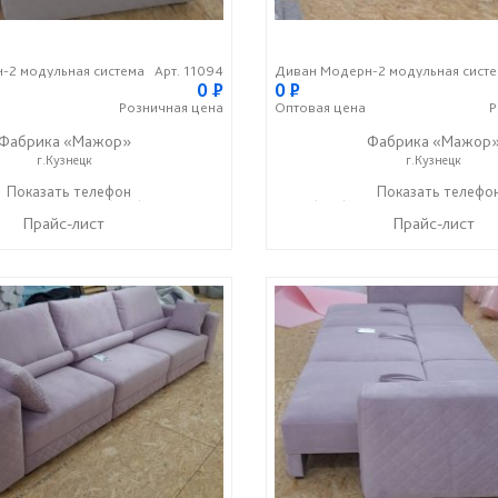
-2 модульная система
Арт. 11094
Диван Модерн-2 модульная сист
0
P
0
P
Розничная
цена
Оптовая
цена
Р
Фабрика «Мажор»
Фабрика «Мажор
г.Кузнецк
г.Кузнецк
1-98-99
Показать телефон
+7 (999) 610-99-95
+7 (999) 611-98-99
Показать телефо
+7 (9
☎
☎
☎
Прайс-лист
Прайс-лист