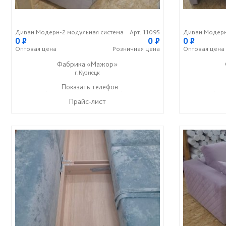
Диван Модерн-2 модульная система
Арт. 11095
Диван Модерн
0
P
0
P
0
P
Оптовая
цена
Розничная
цена
Оптовая
цена
Фабрика «Мажор»
г.Кузнецк
+7 (999) 611-98-99
Показать телефон
+7 (999) 610-99-95
+7 (999) 61
☎
☎
☎
Прайс-лист