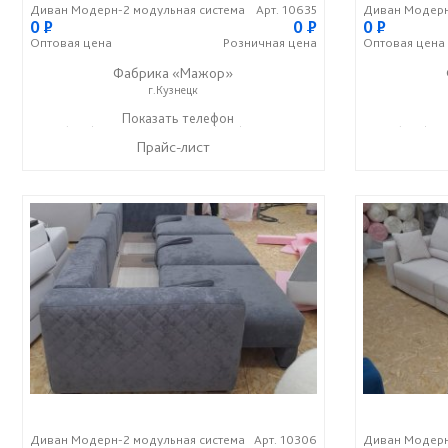
Диван Модерн-2 модульная система
Арт. 10635
Диван Модерн
0
P
0
P
0
P
Оптовая
цена
Розничная
цена
Оптовая
цена
Фабрика «Мажор»
г.Кузнецк
+7 (999) 611-98-99
Показать телефон
+7 (999) 610-99-95
+7 (999) 61
☎
☎
☎
Прайс-лист
Диван Модерн-2 модульная система
Арт. 10306
Диван Модерн