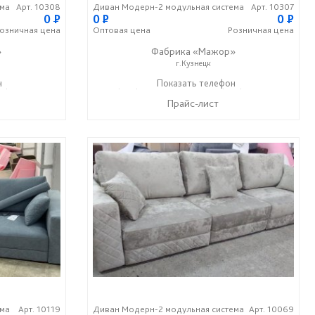
ема
Арт. 10308
Диван Модерн-2 модульная система
Арт. 10307
0
P
0
P
0
P
озничная
цена
Оптовая
цена
Розничная
цена
»
Фабрика «Мажор»
г.Кузнецк
н
99) 610-99-95
+7 (999) 611-98-99
Показать телефон
+7 (999) 610-99-95
☎
☎
Прайс-лист
ема
Арт. 10119
Диван Модерн-2 модульная система
Арт. 10069