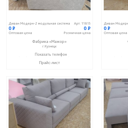
Диван Модерн-2 модульная система
Арт. 11815
Диван Модерн
0
P
0
P
0
P
Оптовая
цена
Розничная
цена
Оптовая
цена
Фабрика «Мажор»
г.Кузнецк
+7 (999) 611-98-99
Показать телефон
+7 (999) 610-99-95
+7 (999) 61
☎
☎
☎
Прайс-лист