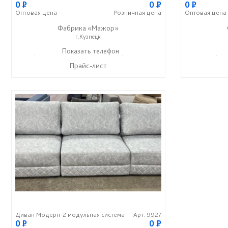
0
P
0
P
0
P
Оптовая
цена
Розничная
цена
Оптовая
цена
Фабрика «Мажор»
г.Кузнецк
+7 (999) 611-98-99
Показать телефон
+7 (999) 610-99-95
+7 (999) 61
☎
☎
☎
Прайс-лист
Диван Модерн-2 модульная система
Арт. 9927
0
P
0
P