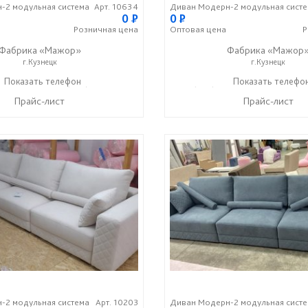
-2 модульная система
Арт. 10634
Диван Модерн-2 модульная сист
0
P
0
P
Розничная
цена
Оптовая
цена
Р
Фабрика «Мажор»
Фабрика «Мажор
г.Кузнецк
г.Кузнецк
1-98-99
Показать телефон
+7 (999) 610-99-95
+7 (999) 611-98-99
Показать телефо
+7 (9
☎
☎
☎
Прайс-лист
Прайс-лист
-2 модульная система
Арт. 10203
Диван Модерн-2 модульная сист