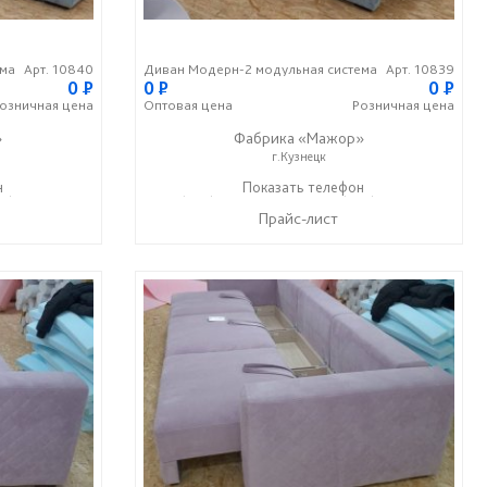
ема
Арт. 10840
Диван Модерн-2 модульная система
Арт. 10839
0
P
0
P
0
P
озничная
цена
Оптовая
цена
Розничная
цена
»
Фабрика «Мажор»
г.Кузнецк
н
99) 610-99-95
+7 (999) 611-98-99
Показать телефон
+7 (999) 610-99-95
☎
☎
Прайс-лист