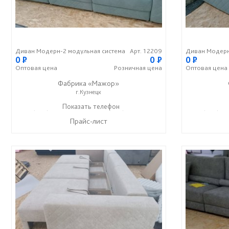
Диван Модерн-2 модульная система
Арт. 12209
Диван Модерн
0
P
0
P
0
P
Оптовая
цена
Розничная
цена
Оптовая
цена
Фабрика «Мажор»
г.Кузнецк
+7 (999) 611-98-99
Показать телефон
+7 (999) 610-99-95
+7 (999) 61
☎
☎
☎
Прайс-лист