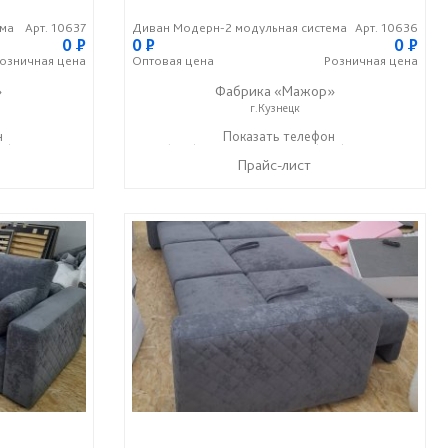
ема
Арт. 10637
Диван Модерн-2 модульная система
Арт. 10636
0
P
0
P
0
P
озничная
цена
Оптовая
цена
Розничная
цена
»
Фабрика «Мажор»
г.Кузнецк
н
99) 610-99-95
+7 (999) 611-98-99
Показать телефон
+7 (999) 610-99-95
☎
☎
Прайс-лист