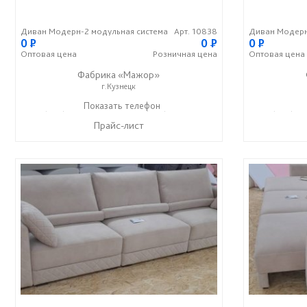
Диван Модерн-2 модульная система
Арт. 10838
Диван Модерн
0
P
0
P
0
P
Оптовая
цена
Розничная
цена
Оптовая
цена
Фабрика «Мажор»
г.Кузнецк
+7 (999) 611-98-99
Показать телефон
+7 (999) 610-99-95
+7 (999) 61
☎
☎
☎
Прайс-лист