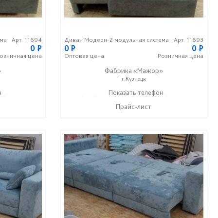
ема
Арт. 11694
Диван Модерн-2 модульная система
Арт. 11693
0
P
0
P
0
P
озничная
цена
Оптовая
цена
Розничная
цена
»
Фабрика «Мажор»
г.Кузнецк
н
99) 610-99-95
+7 (999) 611-98-99
Показать телефон
+7 (999) 610-99-95
☎
☎
Прайс-лист