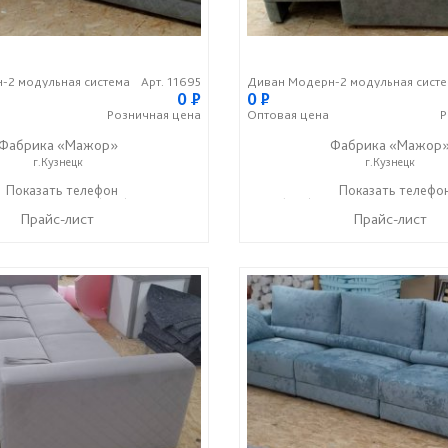
-2 модульная система
Арт. 11695
Диван Модерн-2 модульная сист
0
P
0
P
Розничная
цена
Оптовая
цена
Р
Фабрика «Мажор»
Фабрика «Мажор
г.Кузнецк
г.Кузнецк
1-98-99
Показать телефон
+7 (999) 610-99-95
+7 (999) 611-98-99
Показать телефо
+7 (9
☎
☎
☎
Прайс-лист
Прайс-лист