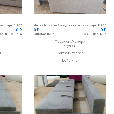
ема
Арт. 11817
Диван Модерн-2 модульная система
Арт. 11816
0
P
0
P
0
P
озничная
цена
Оптовая
цена
Розничная
цена
»
Фабрика «Мажор»
г.Кузнецк
н
99) 610-99-95
+7 (999) 611-98-99
Показать телефон
+7 (999) 610-99-95
☎
☎
Прайс-лист