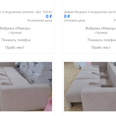
-2 модульная система
Арт. 10642
Диван Модерн-2 модульная сист
0
P
0
P
Розничная
цена
Оптовая
цена
Р
Фабрика «Мажор»
Фабрика «Мажор
г.Кузнецк
г.Кузнецк
1-98-99
Показать телефон
+7 (999) 610-99-95
+7 (999) 611-98-99
Показать телефо
+7 (9
☎
☎
☎
Прайс-лист
Прайс-лист