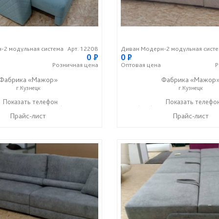
-2 модульная система
Арт. 12208
Диван Модерн-2 модульная сист
0
P
0
P
Розничная
цена
Оптовая
цена
Р
Фабрика «Мажор»
Фабрика «Мажор
г.Кузнецк
г.Кузнецк
1-98-99
Показать телефон
+7 (999) 610-99-95
+7 (999) 611-98-99
Показать телефо
+7 (9
☎
☎
☎
Прайс-лист
Прайс-лист