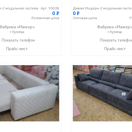
-2 модульная система
Арт. 10638
Диван Модерн-2 модульная сист
0
P
0
P
Розничная
цена
Оптовая
цена
Р
Фабрика «Мажор»
Фабрика «Мажор
г.Кузнецк
г.Кузнецк
1-98-99
Показать телефон
+7 (999) 610-99-95
+7 (999) 611-98-99
Показать телефо
+7 (9
☎
☎
☎
Прайс-лист
Прайс-лист