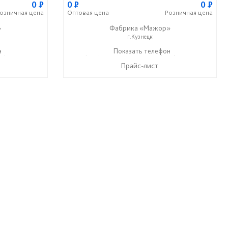
0
P
0
P
0
P
озничная
цена
Оптовая
цена
Розничная
цена
»
Фабрика «Мажор»
г.Кузнецк
н
99) 610-99-95
+7 (999) 611-98-99
Показать телефон
+7 (999) 610-99-95
☎
☎
Прайс-лист