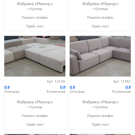
Фабрика «Мажор»
Фабрика «Мажор»
г.Кузнецк
г.Кузнецк
+7 (999) 611-98-99
+7 (999) 611-98-99
Показать телефон
Показать телефон
Прайс-лист
Прайс-лист
Арт. 12106
Арт. 11387
0
P
0
P
0
P
0
P
Оптовая
Розничная
Оптовая
Розничная
Фабрика «Мажор»
Фабрика «Мажор»
г.Кузнецк
г.Кузнецк
+7 (999) 611-98-99
+7 (999) 611-98-99
Показать телефон
Показать телефон
Прайс-лист
Прайс-лист