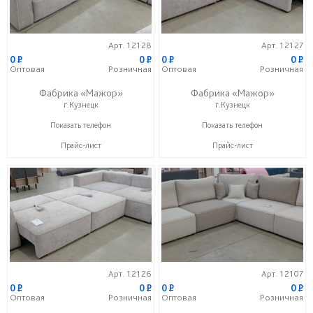
Арт. 12128
Арт. 12127
0
P
0
P
0
P
0
P
Оптовая
Розничная
Оптовая
Розничная
Фабрика «Мажор»
Фабрика «Мажор»
г.Кузнецк
г.Кузнецк
+7 (999) 611-98-99
+7 (999) 611-98-99
Показать телефон
Показать телефон
Прайс-лист
Прайс-лист
Арт. 12126
Арт. 12107
0
P
0
P
0
P
0
P
Оптовая
Розничная
Оптовая
Розничная