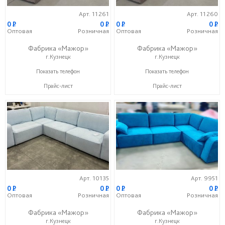
Арт. 11261
Арт. 11260
0
P
0
P
0
P
0
P
Оптовая
Розничная
Оптовая
Розничная
Фабрика «Мажор»
Фабрика «Мажор»
г.Кузнецк
г.Кузнецк
+7 (999) 611-98-99
+7 (999) 611-98-99
Показать телефон
Показать телефон
Прайс-лист
Прайс-лист
Арт. 10135
Арт. 9951
0
P
0
P
0
P
0
P
Оптовая
Розничная
Оптовая
Розничная
Фабрика «Мажор»
Фабрика «Мажор»
г.Кузнецк
г.Кузнецк