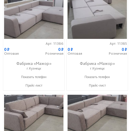
Арт. 11386
Арт. 11385
0
P
0
P
0
P
0
P
Оптовая
Розничная
Оптовая
Розничная
Фабрика «Мажор»
Фабрика «Мажор»
г.Кузнецк
г.Кузнецк
+7 (999) 611-98-99
+7 (999) 611-98-99
Показать телефон
Показать телефон
Прайс-лист
Прайс-лист