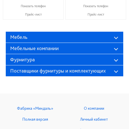
+7 (999) 611-98-99
+7 (999) 611-98-99
Показать телефон
Показать телефон
Прайс-лист
Прайс-лист
Мебель
Мебельные компании
Фурнитура
Поставщики фурнитуры и комплектующих
Фабрика «Миндаль»
О компании
Полная версия
Личный кабинет