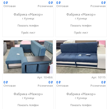
0
P
0
P
0
P
0
P
Оптовая
Розничная
Оптовая
Розничная
Фабрика «Мажор»
Фабрика «Мажор»
г.Кузнецк
г.Кузнецк
+7 (999) 611-98-99
+7 (999) 611-98-99
Показать телефон
Показать телефон
Прайс-лист
Прайс-лист
Арт. 10486
Арт. 10115
0
P
0
P
0
P
0
P
Оптовая
Розничная
Оптовая
Розничная
Фабрика «Мажор»
Фабрика «Мажор»
г.Кузнецк
г.Кузнецк
+7 (999) 611-98-99
+7 (999) 611-98-99
Показать телефон
Показать телефон