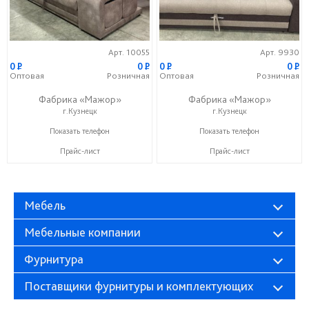
Арт. 10055
Арт. 9930
0
P
0
P
0
P
0
P
Оптовая
Розничная
Оптовая
Розничная
Фабрика «Мажор»
Фабрика «Мажор»
г.Кузнецк
г.Кузнецк
+7 (999) 611-98-99
+7 (999) 611-98-99
Показать телефон
Показать телефон
Прайс-лист
Прайс-лист
Мебель
Мебельные компании
Фурнитура
Поставщики фурнитуры и комплектующих