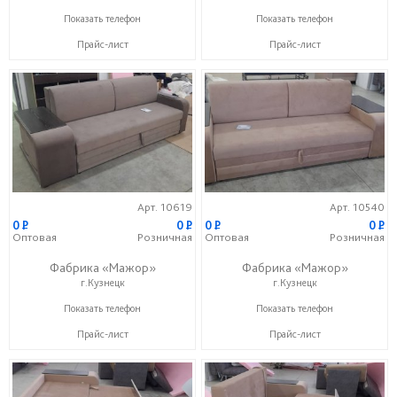
+7 (999) 611-98-99
+7 (999) 611-98-99
Показать телефон
Показать телефон
Прайс-лист
Прайс-лист
Арт. 10619
Арт. 10540
0
P
0
P
0
P
0
P
Оптовая
Розничная
Оптовая
Розничная
Фабрика «Мажор»
Фабрика «Мажор»
г.Кузнецк
г.Кузнецк
+7 (999) 611-98-99
+7 (999) 611-98-99
Показать телефон
Показать телефон
Прайс-лист
Прайс-лист