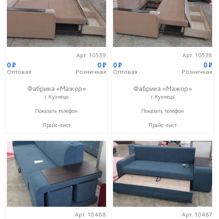
Арт. 10539
Арт. 10538
0
P
0
P
0
P
0
P
Оптовая
Розничная
Оптовая
Розничная
Фабрика «Мажор»
Фабрика «Мажор»
г.Кузнецк
г.Кузнецк
+7 (999) 611-98-99
+7 (999) 611-98-99
Показать телефон
Показать телефон
Прайс-лист
Прайс-лист
Арт. 10488
Арт. 10487