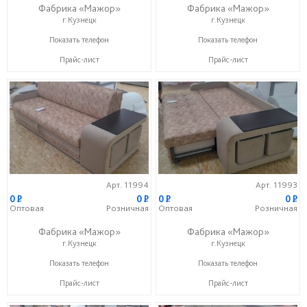
Фабрика «Мажор»
Фабрика «Мажор»
г.Кузнецк
г.Кузнецк
+7 (999) 611-98-99
+7 (999) 611-98-99
Показать телефон
Показать телефон
Прайс-лист
Прайс-лист
Арт. 11994
Арт. 11993
0
P
0
P
0
P
0
P
Оптовая
Розничная
Оптовая
Розничная
Фабрика «Мажор»
Фабрика «Мажор»
г.Кузнецк
г.Кузнецк
+7 (999) 611-98-99
+7 (999) 611-98-99
Показать телефон
Показать телефон
Прайс-лист
Прайс-лист