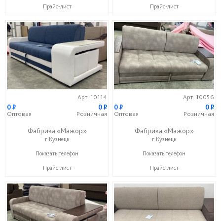
Прайс-лист
Прайс-лист
Арт. 10114
Арт. 10056
0
P
0
P
0
P
0
P
Оптовая
Розничная
Оптовая
Розничная
Фабрика «Мажор»
Фабрика «Мажор»
г.Кузнецк
г.Кузнецк
+7 (999) 611-98-99
+7 (999) 611-98-99
Показать телефон
Показать телефон
Прайс-лист
Прайс-лист