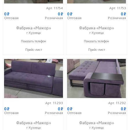
Арт. 11754
Арт. 11753
0
P
0
P
0
P
0
P
Оптовая
Розничная
Оптовая
Розничная
Фабрика «Мажор»
Фабрика «Мажор»
г.Кузнецк
г.Кузнецк
+7 (999) 611-98-99
+7 (999) 611-98-99
Показать телефон
Показать телефон
Прайс-лист
Прайс-лист
Арт. 11293
Арт. 11292
0
P
0
P
0
P
0
P
Оптовая
Розничная
Оптовая
Розничная
Фабрика «Мажор»
Фабрика «Мажор»
г.Кузнецк
г.Кузнецк