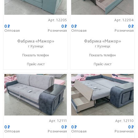
Арт. 12205
Арт. 12204
0
P
0
P
0
P
0
P
Оптовая
Розничная
Оптовая
Розничная
Фабрика «Мажор»
Фабрика «Мажор»
г.Кузнецк
г.Кузнецк
+7 (999) 611-98-99
+7 (999) 611-98-99
Показать телефон
Показать телефон
Прайс-лист
Прайс-лист
Арт. 12111
Арт. 12110
0
P
0
P
0
P
0
P
Оптовая
Розничная
Оптовая
Розничная