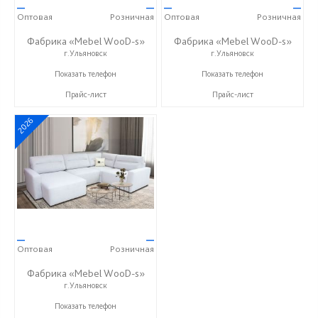
—
—
—
—
Оптовая
Розничная
Оптовая
Розничная
Фабрика «Mebel WooD-s»
Фабрика «Mebel WooD-s»
г.Ульяновск
г.Ульяновск
+7 (906) 140-08-08
+7 (906) 140-08-08
Показать телефон
Показать телефон
Прайс-лист
Прайс-лист
2026
—
—
Оптовая
Розничная
Фабрика «Mebel WooD-s»
г.Ульяновск
+7 (906) 140-08-08
Показать телефон