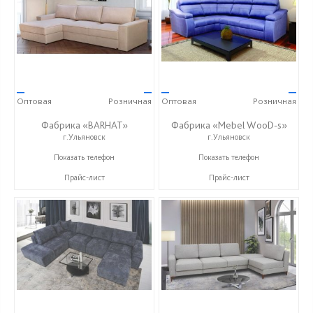
—
—
—
—
Оптовая
Розничная
Оптовая
Розничная
Фабрика «BARHAT»
Фабрика «Mebel WooD-s»
г.Ульяновск
г.Ульяновск
+7 (996) 219-29-77
+7 (906) 140-08-08
Показать телефон
Показать телефон
Прайс-лист
Прайс-лист