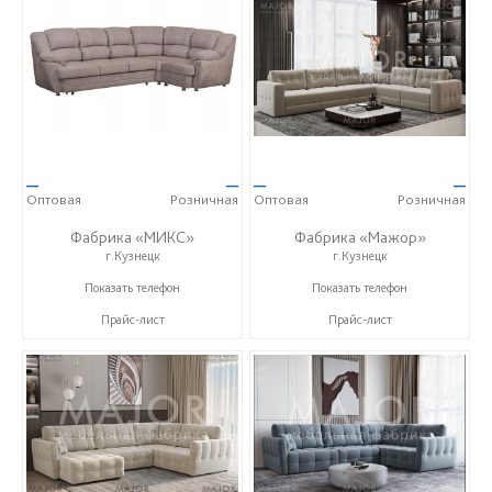
—
—
—
—
Оптовая
Розничная
Оптовая
Розничная
Фабрика «МИКС»
Фабрика «Мажор»
г.Кузнецк
г.Кузнецк
+7 (937) 423-36-37
+7 (999) 611-98-99
Показать телефон
Показать телефон
Прайс-лист
Прайс-лист