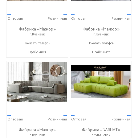
—
—
—
—
Оптовая
Розничная
Оптовая
Розничная
Фабрика «Мажор»
Фабрика «Мажор»
г.Кузнецк
г.Кузнецк
+7 (999) 611-98-99
+7 (999) 611-98-99
Показать телефон
Показать телефон
Прайс-лист
Прайс-лист
—
—
—
—
Оптовая
Розничная
Оптовая
Розничная
Фабрика «Мажор»
Фабрика «BARHAT»
г.Кузнецк
г.Ульяновск