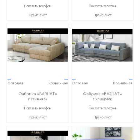
+7 (999) 611-98-99
+7 (996) 219-29-77
Показать телефон
Показать телефон
Прайс-лист
Прайс-лист
—
—
—
—
Оптовая
Розничная
Оптовая
Розничная
Фабрика «BARHAT»
Фабрика «BARHAT»
г.Ульяновск
г.Ульяновск
+7 (996) 219-29-77
+7 (996) 219-29-77
Показать телефон
Показать телефон
Прайс-лист
Прайс-лист