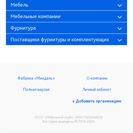
Мебель
Мебельные компании
Фурнитура
Поставщики фурнитуры и комплектующих
Фабрика «Миндаль»
О компании
Полная версия
Личный кабинет
+ Добавить организацию
ООО «Мебельный клуб», ИНН 7328064833
Все права защищены © 2014-2026