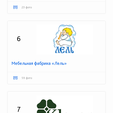
23 фото
6
Мебельная фабрика «Лель»
59 фото
7