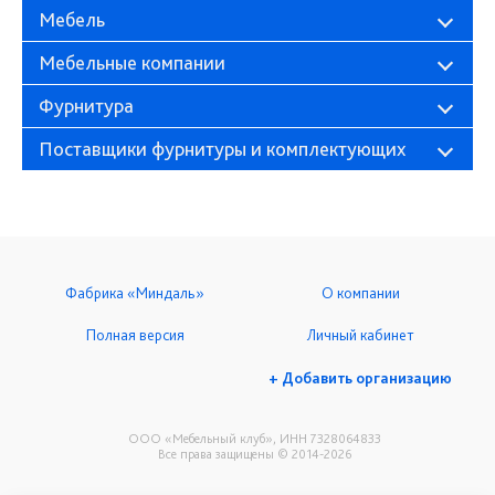
Мебель
Мебельные компании
Фурнитура
Поставщики фурнитуры и комплектующих
Фабрика «Миндаль»
О компании
Полная версия
Личный кабинет
+ Добавить организацию
ООО «Мебельный клуб», ИНН 7328064833
Все права защищены © 2014-2026