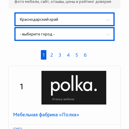
фото мебели, сайт, отзывы, цены и рейтинг доверия
Краснодарский край
- выберите город -
1
2
3
4
5
6
1
Мебельная фабрика «Полка»