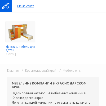
Меню сайта
2.0
Детские, мебель для
детей
9 029 фото
Главная
/ Краснодарский край
/ Мебель оптом
/ Детские, м
МЕБЕЛЬНЫЕ КОМПАНИИ В КРАСНОДАРСКОМ
КРАЕ
Здесь полный каталог: 54 мебельных компаний в
Краснодарском крае.
Логотип каждой компании - это ссылка на каталог с