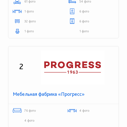
61 фото
54 фото
1 фото
6 фото
32 фото
6 фото
1 фото
1 фото
2
Мебельная фабрика «Прогресс»
76 фото
4 фото
4 фото