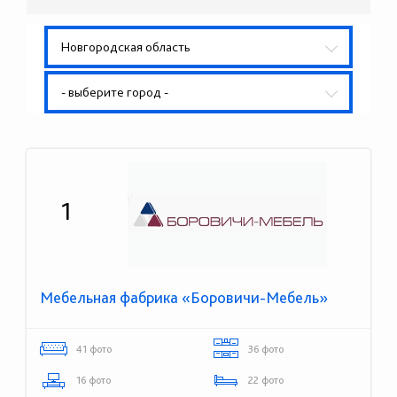
Новгородская область
- выберите город -
1
Мебельная фабрика «Боровичи-Мебель»
41 фото
36 фото
16 фото
22 фото