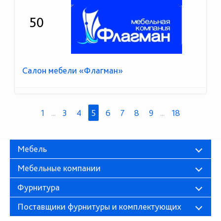
50
Салон мебели «Флагман»
1
...
3
4
5
6
7
8
9
...
18
Мебель
Мебельные компании
Фурнитура
Поставщики фурнитуры и комплектующих