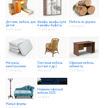
Детские, мебель для
Шкафы, шкафы-купе
Мебель из дерева
детей
и шкафы-буфеты
2 543 фото
9 029 фото
10 088 фото
Матрасы,
Плетеная мебель
Офисная мебель,
наматрасники
(ротанг и др.)
кабинеты
6 599 фото
588 фото
3 215 фото
Новинки офисной
мебели 2025
34 фото
Малые формы
7 317 фото