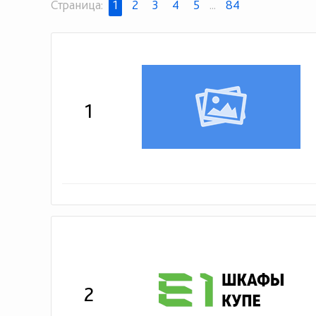
Страница:
1
2
3
4
5
...
84
1
2