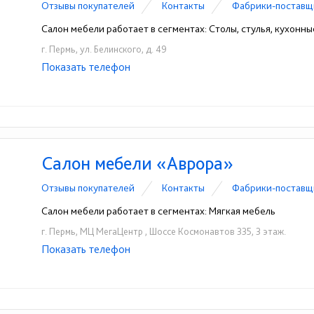
Отзывы покупателей
Контакты
Фабрики-поставщ
Салон мебели работает в сегментах: Столы, стулья, кухонн
г. Пермь, ул. Белинского, д. 49
Показать телефон
+7 (800) 550-44-62
☎
Салон мебели «Аврора»
Отзывы покупателей
Контакты
Фабрики-поставщ
Салон мебели работает в сегментах: Мягкая мебель
г. Пермь, МЦ МегаЦентр , Шоссе Космонавтов 335, 3 этаж.
Показать телефон
+7 (342) 258-30-38, доб.(608)
☎