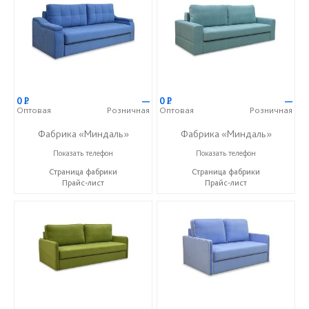
0
Р
—
0
Р
—
Оптовая
Розничная
Оптовая
Розничная
Фабрика «Миндаль»
Фабрика «Миндаль»
+7 (927) 630-62-82
+7 (927) 630-62-82
Показать телефон
Показать телефон
Страница фабрики
Страница фабрики
Прайс-лист
Прайс-лист