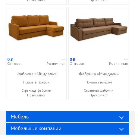
Прайс-лист
Прайс-лист
0
Р
—
0
Р
—
Оптовая
Розничная
Оптовая
Розничная
Фабрика «Миндаль»
Фабрика «Миндаль»
+7 (927) 630-62-82
+7 (927) 630-62-82
Показать телефон
Показать телефон
Страница фабрики
Страница фабрики
Прайс-лист
Прайс-лист
Мебель
Мебельные компании