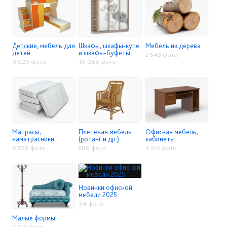
Детские, мебель для
Шкафы, шкафы-купе
Мебель из дерева
детей
и шкафы-буфеты
2 543 фото
9 029 фото
10 088 фото
Матрасы,
Плетеная мебель
Офисная мебель,
наматрасники
(ротанг и др.)
кабинеты
6 599 фото
588 фото
3 215 фото
Новинки офисной
мебели 2025
34 фото
Малые формы
7 317 фото