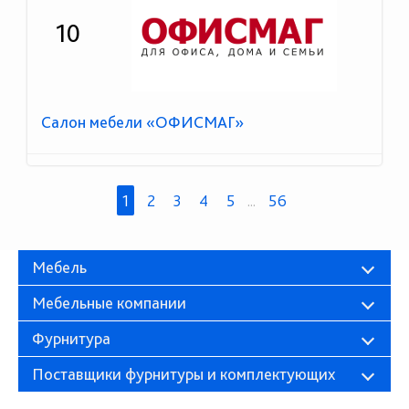
10
Салон мебели «ОФИСМАГ»
1
2
3
4
5
...
56
Мебель
Мебельные компании
Фурнитура
Поставщики фурнитуры и комплектующих