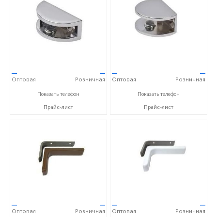
—
—
—
—
Оптовая
Розничная
Оптовая
Розничная
+7(495)925-26-27
+7(495)925-26-27
Показать телефон
Показать телефон
Прайс-лист
Прайс-лист
—
—
—
—
Оптовая
Розничная
Оптовая
Розничная