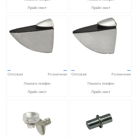
Прайс-лист
Прайс-лист
—
—
—
—
Оптовая
Розничная
Оптовая
Розничная
+7(495)925-26-27
+7(495)925-26-27
Показать телефон
Показать телефон
Прайс-лист
Прайс-лист