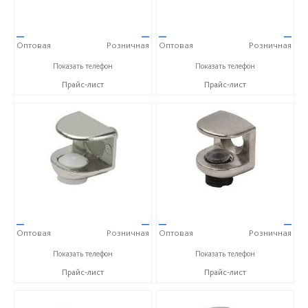
—
—
—
—
Оптовая
Розничная
Оптовая
Розничная
+7(495)925-26-27
+7(495)925-26-27
Показать телефон
Показать телефон
Прайс-лист
Прайс-лист
—
—
—
—
Оптовая
Розничная
Оптовая
Розничная
+7(495)925-26-27
+7(495)925-26-27
Показать телефон
Показать телефон
Прайс-лист
Прайс-лист