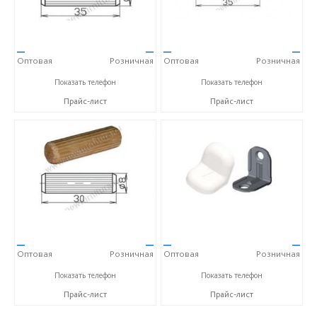
—
—
—
—
Оптовая
Розничная
Оптовая
Розничная
+7(495)925-26-27
+7(495)925-26-27
Показать телефон
Показать телефон
Прайс-лист
Прайс-лист
—
—
—
—
Оптовая
Розничная
Оптовая
Розничная
+7(495)925-26-27
+7(495)925-26-27
Показать телефон
Показать телефон
Прайс-лист
Прайс-лист