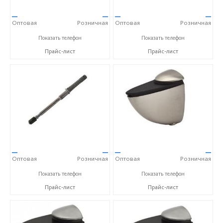
—
—
—
—
Оптовая
Розничная
Оптовая
Розничная
+7(495)925-26-27
+7(495)925-26-27
Показать телефон
Показать телефон
Прайс-лист
Прайс-лист
—
—
—
—
Оптовая
Розничная
Оптовая
Розничная
+7(495)925-26-27
+7(495)925-26-27
Показать телефон
Показать телефон
Прайс-лист
Прайс-лист