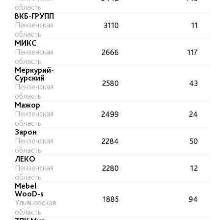
область
ВКБ-ГРУПП
Пензенская
3110
11
область
МИКС
Пензенская
2666
117
область
Меркурий-
Сурский
2580
43
Пензенская
область
Мажор
Пензенская
2499
24
область
Зарон
Пензенская
2284
50
область
ЛЕКО
Пензенская
2280
12
область
Mebel
WooD-s
1885
94
Ульяновская
область