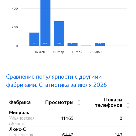
400
200
142
853
264
30
3
33
0
0
16 Фев
30 Мар
11 Май
22 Июн
Сравнение популярности с другими
фабриками. Статистика за июля 2026
Показы
▲
Фабрика
Просмотры
▲
телефонов
▼
▼
Миндаль
Ульяновская
11465
0
область
Люкс-С
Пензенская
6442
143