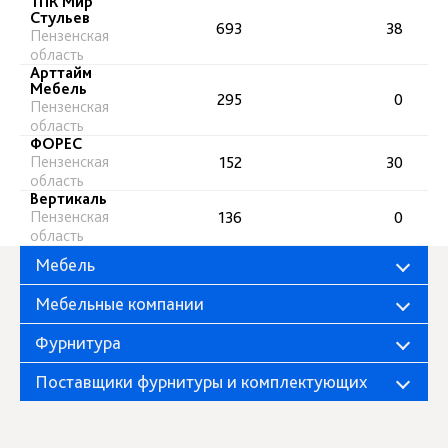
ТПК Мир
Стульев
693
38
Пензенская
область
Арттайм
Мебель
295
0
Пензенская
область
ФОРЕС
Пензенская
152
30
область
Вертикаль
Пензенская
136
0
область
Мебель
Мебельные компании
Фурнитура
Поставщики фурнитуры и комплектующих