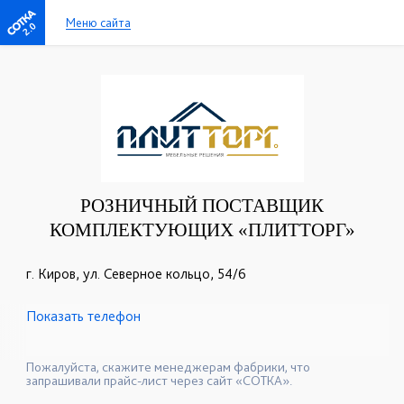
Меню сайта
2.0
РОЗНИЧНЫЙ ПОСТАВЩИК
КОМПЛЕКТУЮЩИХ «ПЛИТТОРГ»
г. Киров, ул. Северное кольцо, 54/6
Показать телефон
+7(8332)22-41-50
+7(8332)22-41-52
☎
☎
+7(8332)22-41-51
☎
Пожалуйста, скажите менеджерам фабрики, что
запрашивали прайс-лист через сайт «СОТКА».