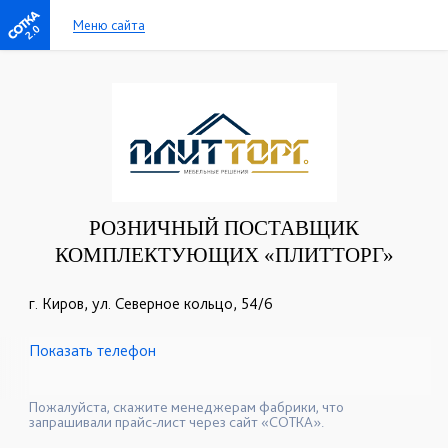
Меню сайта
2.0
РОЗНИЧНЫЙ ПОСТАВЩИК
КОМПЛЕКТУЮЩИХ «ПЛИТТОРГ»
г. Киров, ул. Северное кольцо, 54/6
Показать телефон
+7(8332)22-41-50
+7(8332)22-41-52
☎
☎
+7(8332)22-41-51
☎
Пожалуйста, скажите менеджерам фабрики, что
запрашивали прайс-лист через сайт «СОТКА».