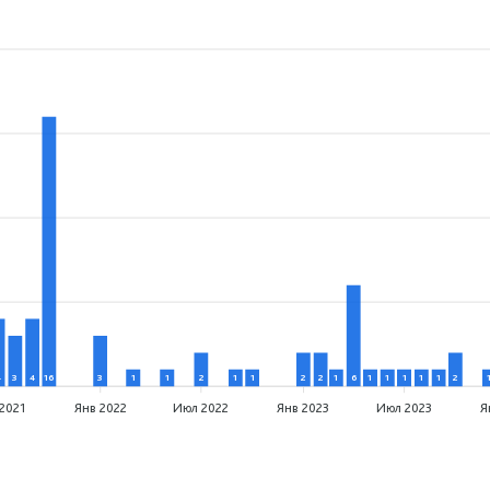
4
3
4
16
3
1
1
2
1
1
2
2
1
6
1
1
1
1
1
2
2021
Янв 2022
Июл 2022
Янв 2023
Июл 2023
Я