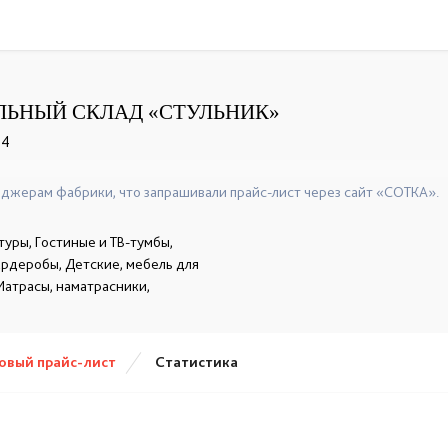
ЬНЫЙ СКЛАД «СТУЛЬHИК»
 4
+7(8332)77-03-54
джерам фабрики, что запрашивали прайс-лист через сайт «СОТКА».
уры, Гостиные и ТВ-тумбы,
гардеробы, Детские, мебель для
Матрасы, наматрасники,
овый прайс-лист
Статистика