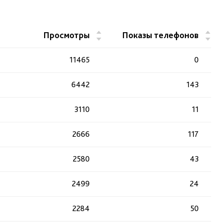
▲
▲
Просмотры
Показы телефонов
▼
▼
11465
0
6442
143
3110
11
2666
117
2580
43
2499
24
2284
50