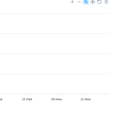
0
0
ай
25 Май
08 Июн
22 Июн