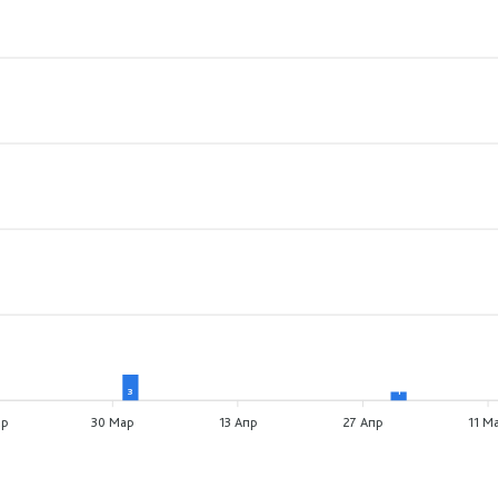
3
1
ар
30 Мар
13 Апр
27 Апр
11 М