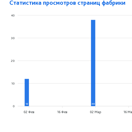
Статистика просмотров страниц фабрики
40
30
20
10
0
12
38
0
02 Фев
16 Фев
02 Мар
16 М