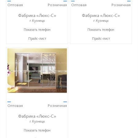
—
—
—
—
Оптовая
Розничная
Оптовая
Розничная
Фабрика «Люкс-С»
Фабрика «Люкс-С»
г.Кузнецк
г.Кузнецк
+ 7 (999) 748-11-11
+ 7 (999) 748-11-11
Показать телефон
Показать телефон
Прайс-лист
Прайс-лист
—
—
Оптовая
Розничная
Фабрика «Люкс-С»
г.Кузнецк
+ 7 (999) 748-11-11
Показать телефон