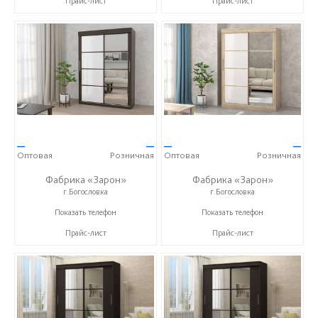
Прайс-лист
Прайс-лист
—
—
—
—
Оптовая
Розничная
Оптовая
Розничная
Фабрика «Зарон»
Фабрика «Зарон»
г.Богословка
г.Богословка
+7 (8412) 21-50-66
+7 (8412) 21-50-66
Показать телефон
Показать телефон
Прайс-лист
Прайс-лист