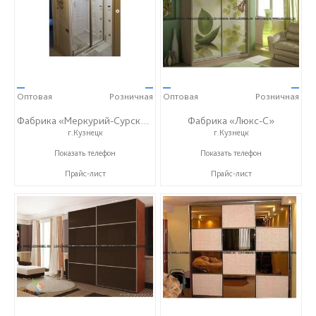
—
—
—
—
Оптовая
Розничная
Оптовая
Розничная
Фабрика «Меркурий-Сурский»
Фабрика «Люкс-С»
г.Кузнецк
г.Кузнецк
+7 (8415) 73-05-06
+ 7 (999) 748-11-11
Показать телефон
Показать телефон
Прайс-лист
Прайс-лист