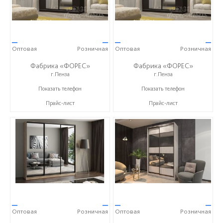
—
—
—
—
Оптовая
Розничная
Оптовая
Розничная
Фабрика «ФОРЕС»
Фабрика «ФОРЕС»
г.Пенза
г.Пенза
+7 (8412) 73-85-16
+7 (8412) 73-85-16
Показать телефон
Показать телефон
Прайс-лист
Прайс-лист
—
—
—
—
Оптовая
Розничная
Оптовая
Розничная