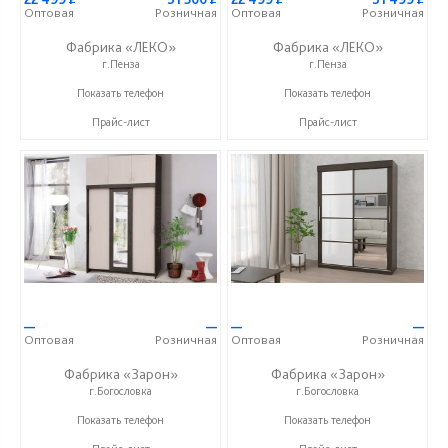
Оптовая
Розничная
Оптовая
Розничная
Фабрика «ЛЕКО»
Фабрика «ЛЕКО»
г.Пенза
г.Пенза
+7 (800) 222-93-90
+7 (800) 222-93-90
Показать телефон
Показать телефон
Прайс-лист
Прайс-лист
—
—
—
—
Оптовая
Розничная
Оптовая
Розничная
Фабрика «Зарон»
Фабрика «Зарон»
г.Богословка
г.Богословка
+7 (8412) 21-50-66
+7 (8412) 21-50-66
Показать телефон
Показать телефон