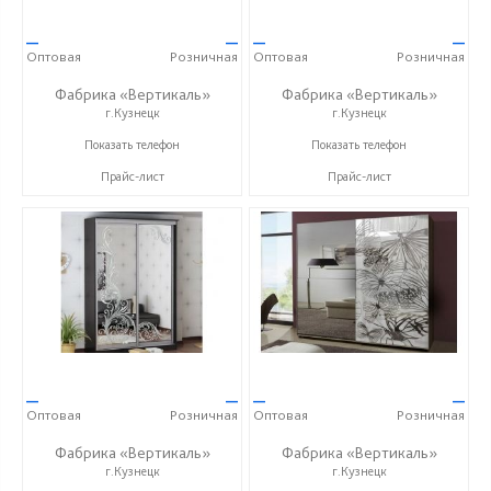
—
—
—
—
Оптовая
Розничная
Оптовая
Розничная
Фабрика «Вертикаль»
Фабрика «Вертикаль»
г.Кузнецк
г.Кузнецк
+7 (927) 38-059-88
+7 (927) 38-059-88
Показать телефон
Показать телефон
Прайс-лист
Прайс-лист
—
—
—
—
Оптовая
Розничная
Оптовая
Розничная
Фабрика «Вертикаль»
Фабрика «Вертикаль»
г.Кузнецк
г.Кузнецк