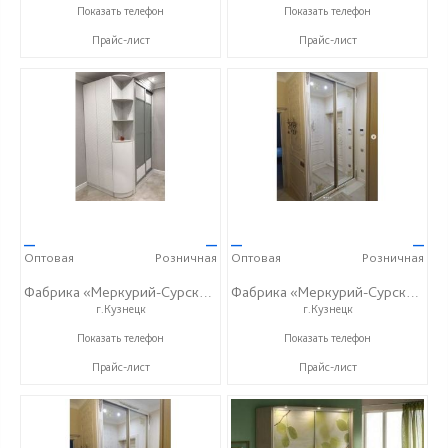
+7 (927) 38-059-88
+7 (927) 38-059-88
Показать телефон
Показать телефон
Прайс-лист
Прайс-лист
—
—
—
—
Оптовая
Розничная
Оптовая
Розничная
Фабрика «Меркурий-Сурский»
Фабрика «Меркурий-Сурский»
г.Кузнецк
г.Кузнецк
+7 (8415) 73-05-06
+7 (8415) 73-05-06
Показать телефон
Показать телефон
Прайс-лист
Прайс-лист