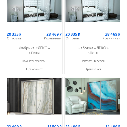
20 335
Р
28 469
Р
20 335
Р
28 469
Р
Оптовая
Розничная
Оптовая
Розничная
Фабрика «ЛЕКО»
Фабрика «ЛЕКО»
г.Пенза
г.Пенза
+7 (800) 222-93-90
+7 (800) 222-93-90
Показать телефон
Показать телефон
Прайс-лист
Прайс-лист
22 499
Р
31 500
Р
22 499
Р
31 499
Р