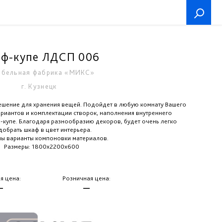
ф-купе ЛДСП 006
бельная фабрика «МИКС»
г. Кузнецк
шение для хранения вещей. Подойдет в любую комнату Вашего
риантов и комплектации створок, наполнения внутреннего
-купе. Благодаря разнообразию декоров, будет очень легко
добрать шкаф в цвет интерьера.
ы варианты компоновки материалов.
Размеры: 1800х2200х600
я цена:
Розничная цена:
—
—