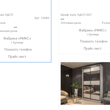
ная ЛДСП
Шкаф-купе ЛДСП 007
Арт. 13085
—
ена
Оптовая
цена
Розн
—
Фабрика «МИКС»
ничная
цена
г.Кузнецк
Фабрика «МИКС»
+7 (937) 423-36-37
Показать телефон
+7 (93
☎
☎
г.Кузнецк
Прайс-лист
) 423-36-37
Показать телефон
+7 (937) 428-44-55
☎
Прайс-лист