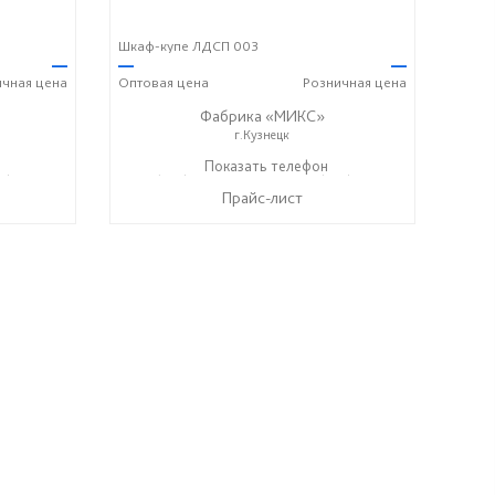
Шкаф-купе ЛДСП 003
—
—
—
ичная
цена
Оптовая
цена
Розничная
цена
Фабрика «МИКС»
г.Кузнецк
7) 428-44-55
+7 (937) 423-36-37
Показать телефон
+7 (937) 428-44-55
☎
☎
Прайс-лист