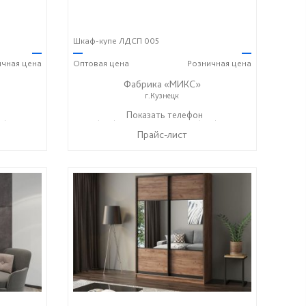
Шкаф-купе ЛДСП 005
—
—
—
ичная
цена
Оптовая
цена
Розничная
цена
Фабрика «МИКС»
г.Кузнецк
7) 428-44-55
+7 (937) 423-36-37
Показать телефон
+7 (937) 428-44-55
☎
☎
Прайс-лист