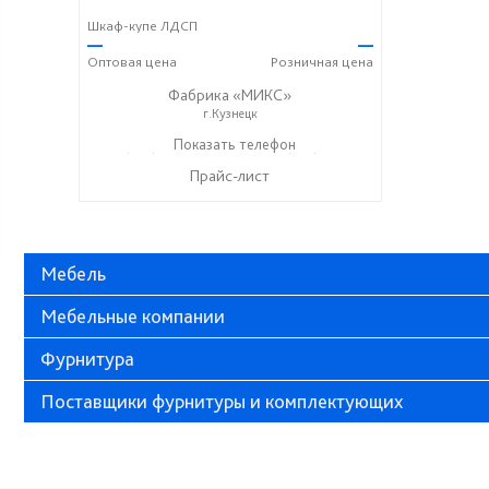
Шкаф-купе ЛДСП
—
—
Оптовая
цена
Розничная
цена
Фабрика «МИКС»
г.Кузнецк
+7 (937) 423-36-37
Показать телефон
+7 (937) 428-44-55
☎
☎
Прайс-лист
Мебель
Мебельные компании
Фурнитура
Поставщики фурнитуры и комплектующих