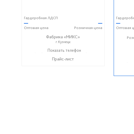
Гардеробная ЛДСП
Гардероб
—
—
—
Оптовая
цена
Розничная
цена
Оптовая
ц
Фабрика «МИКС»
Роз
г.Кузнецк
+7 (937) 423-36-37
Показать телефон
+7 (937) 428-44-55
☎
☎
Прайс-лист
+7 (937
☎