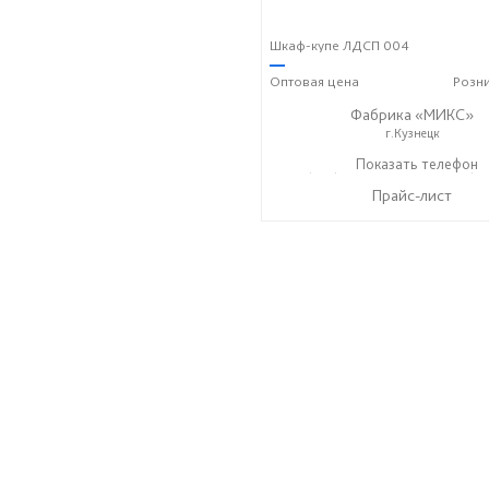
Шкаф-купе ЛДСП 004
—
Оптовая
цена
Розн
Фабрика «МИКС»
г.Кузнецк
+7 (937) 423-36-37
Показать телефон
+7 (93
☎
☎
Прайс-лист