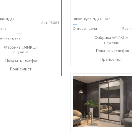
ная ЛДСП
Шкаф-купе ЛДСП 007
Арт. 13085
—
ена
Оптовая
цена
Розн
—
Фабрика «МИКС»
ничная
цена
г.Кузнецк
Фабрика «МИКС»
+7 (937) 423-36-37
Показать телефон
+7 (93
☎
☎
г.Кузнецк
Прайс-лист
) 423-36-37
Показать телефон
+7 (937) 428-44-55
☎
Прайс-лист