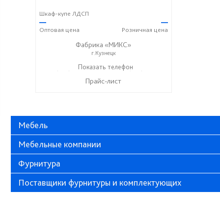
Шкаф-купе ЛДСП
—
—
Оптовая
цена
Розничная
цена
Фабрика «МИКС»
г.Кузнецк
+7 (937) 423-36-37
Показать телефон
+7 (937) 428-44-55
☎
☎
Прайс-лист
Мебель
Мебельные компании
Фурнитура
Поставщики фурнитуры и комплектующих