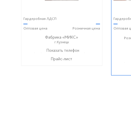
Гардеробная ЛДСП
Гардероб
—
—
—
Оптовая
цена
Розничная
цена
Оптовая
ц
Фабрика «МИКС»
Роз
г.Кузнецк
+7 (937) 423-36-37
Показать телефон
+7 (937) 428-44-55
☎
☎
Прайс-лист
+7 (937
☎