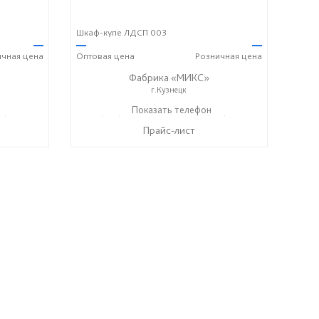
Шкаф-купе ЛДСП 003
—
—
—
ичная
цена
Оптовая
цена
Розничная
цена
Фабрика «МИКС»
г.Кузнецк
7) 428-44-55
+7 (937) 423-36-37
Показать телефон
+7 (937) 428-44-55
☎
☎
Прайс-лист