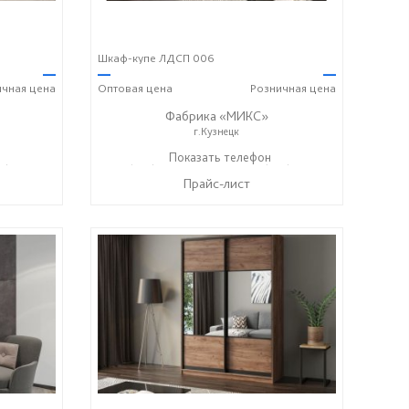
Шкаф-купе ЛДСП 006
—
—
—
ичная
цена
Оптовая
цена
Розничная
цена
Фабрика «МИКС»
г.Кузнецк
7) 428-44-55
+7 (937) 423-36-37
Показать телефон
+7 (937) 428-44-55
☎
☎
Прайс-лист