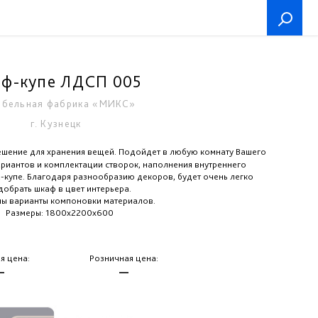
ф-купе ЛДСП 005
бельная фабрика «МИКС»
г. Кузнецк
шение для хранения вещей. Подойдет в любую комнату Вашего
риантов и комплектации створок, наполнения внутреннего
-купе. Благодаря разнообразию декоров, будет очень легко
добрать шкаф в цвет интерьера.
ы варианты компоновки материалов.
Размеры: 1800х2200х600
я цена:
Розничная цена:
—
—