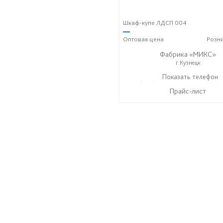
Шкаф-купе ЛДСП 004
—
Оптовая
цена
Розн
Фабрика «МИКС»
г.Кузнецк
+7 (937) 423-36-37
Показать телефон
+7 (93
☎
☎
Прайс-лист