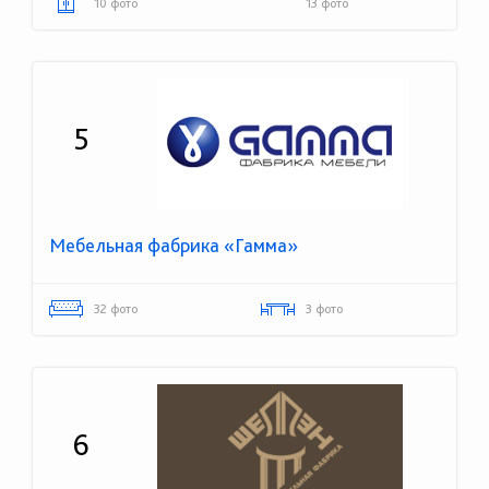
10 фото
13 фото
5
Мебельная фабрика «Гамма»
32 фото
3 фото
6