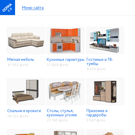
Меню сайта
2.0
Мягкая мебель
Кухонные гарнитуры
Гостиные и ТВ-
тумбы
41 052 фото
17 069 фото
9 516 фото
Спальни и кровати
Столы, стулья,
Прихожие и
кухонные уголки
гардеробы
16 222 фото
22 165 фото
5 627 фото