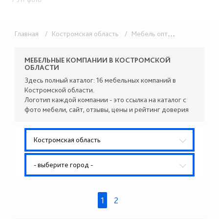
Главная
/ Костромская область
/ Мебель оптом
МЕБЕЛЬНЫЕ КОМПАНИИ В КОСТРОМСКОЙ
ОБЛАСТИ
Здесь полный каталог: 16 мебельных компаний в
Костромской области.
Логотип каждой компании - это ссылка на каталог с
фото мебели, сайт, отзывы, цены и рейтинг доверия
Костромская область
- выберите город -
1
2