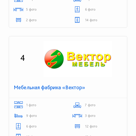
5 фото
6 фото
2 фото
14 фото
4
Мебельная фабрика «Вектор»
1 фото
7 фото
9 фото
3 фото
6 фото
12 фото