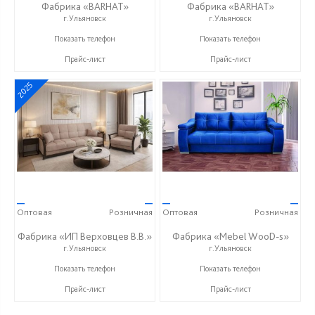
Фабрика «BARHAT»
Фабрика «BARHAT»
г.Ульяновск
г.Ульяновск
+7 (996) 219-29-77
+7 (996) 219-29-77
Показать телефон
Показать телефон
Прайс-лист
Прайс-лист
2025
—
—
—
—
Оптовая
Розничная
Оптовая
Розничная
Фабрика «ИП Верховцев В.В.»
Фабрика «Mebel WooD-s»
г.Ульяновск
г.Ульяновск
8-987-637-27-82
+7 (906) 140-08-08
Показать телефон
Показать телефон
Прайс-лист
Прайс-лист