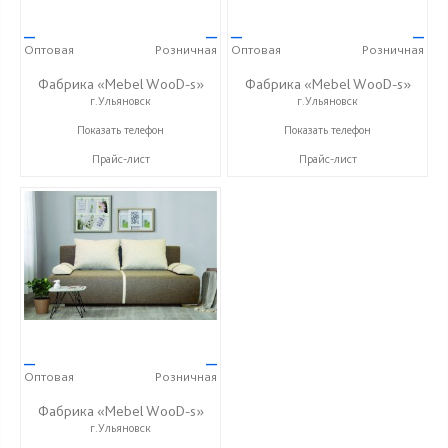
—
—
—
—
Оптовая
Розничная
Оптовая
Розничная
Фабрика «Mebel WooD-s»
Фабрика «Mebel WooD-s»
г.Ульяновск
г.Ульяновск
+7 (906) 140-08-08
+7 (906) 140-08-08
Показать телефон
Показать телефон
Прайс-лист
Прайс-лист
—
—
Оптовая
Розничная
Фабрика «Mebel WooD-s»
г.Ульяновск