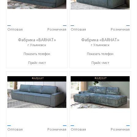
—
—
—
—
Оптовая
Розничная
Оптовая
Розничная
Фабрика «BARHAT»
Фабрика «BARHAT»
г.Ульяновск
г.Ульяновск
+7 (996) 219-29-77
+7 (996) 219-29-77
Показать телефон
Показать телефон
Прайс-лист
Прайс-лист
—
—
—
—
Оптовая
Розничная
Оптовая
Розничная