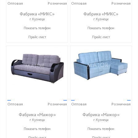
Оптовая
Розничная
Оптовая
Розничная
Фабрика «МИКС»
Фабрика «МИКС»
г.Кузнецк
г.Кузнецк
+7 (937) 423-36-37
+7 (937) 423-36-37
Показать телефон
Показать телефон
Прайс-лист
Прайс-лист
—
—
—
—
Оптовая
Розничная
Оптовая
Розничная
Фабрика «Мажор»
Фабрика «Мажор»
г.Кузнецк
г.Кузнецк
+7 (999) 611-98-99
+7 (999) 611-98-99
Показать телефон
Показать телефон
Прайс-лист
Прайс-лист