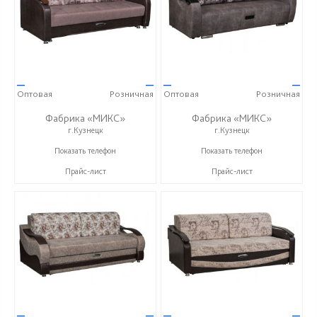
—
—
—
—
Оптовая
Розничная
Оптовая
Розничная
Фабрика «МИКС»
Фабрика «МИКС»
г.Кузнецк
г.Кузнецк
+7 (937) 423-36-37
+7 (937) 423-36-37
Показать телефон
Показать телефон
Прайс-лист
Прайс-лист
—
—
—
—