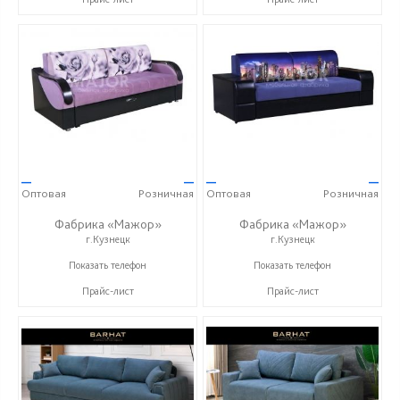
—
—
—
—
Оптовая
Розничная
Оптовая
Розничная
Фабрика «Мажор»
Фабрика «Мажор»
г.Кузнецк
г.Кузнецк
+7 (999) 611-98-99
+7 (999) 611-98-99
Показать телефон
Показать телефон
Прайс-лист
Прайс-лист