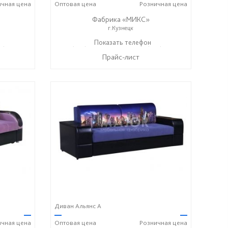
ичная
цена
Оптовая
цена
Розничная
цена
Фабрика «МИКС»
г.Кузнецк
7) 428-44-55
+7 (937) 423-36-37
Показать телефон
+7 (937) 428-44-55
☎
☎
Прайс-лист
Диван Альянс А
—
—
—
ичная
цена
Оптовая
цена
Розничная
цена