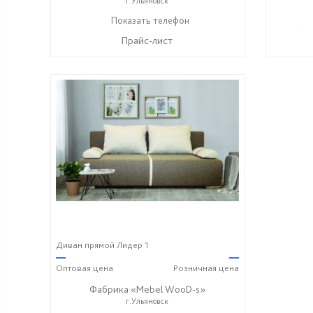
г.Ульяновск
+7 (996) 219-29-77
Показать телефон
+7 (906
☎
☎
Прайс-лист
Диван прямой Лидер 1
—
—
Оптовая
цена
Розничная
цена
Фабрика «Mebel WooD-s»
г.Ульяновск