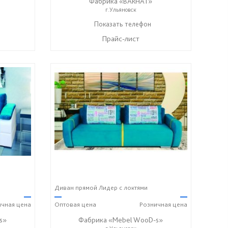
Фабрика «BARHAT»
г.Ульяновск
+7 (996) 219-29-77
Показать телефон
☎
Прайс-лист
Диван прямой Лидер с локтями
—
—
—
ичная
цена
Оптовая
цена
Розничная
цена
s»
Фабрика «Mebel WooD-s»