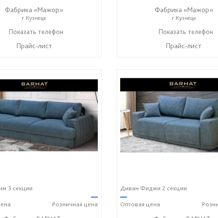
Фабрика «Мажор»
Фабрика «Мажор»
г.Кузнецк
г.Кузнецк
) 611-98-99
Показать телефон
+7 (999) 610-99-95
+7 (999) 611-98-99
Показать телефон
+7 (9
☎
☎
☎
Прайс-лист
Прайс-лист
м 3 секции
Диван Фиджи 2 секции
—
—
ена
Розничная
цена
Оптовая
цена
Розн