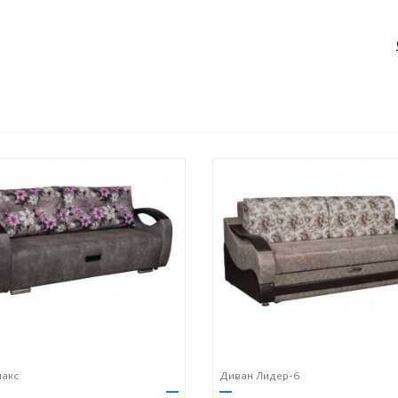
лакс
Диван Лидер-6
—
—