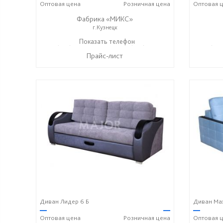
Оптовая
цена
Розничная
цена
Оптовая
ц
Фабрика «МИКС»
г.Кузнецк
+7 (937) 423-36-37
Показать телефон
+7 (937) 428-44-55
+7 (937
☎
☎
☎
Прайс-лист
Диван Лидер 6 Б
Диван Ма
—
—
—
Оптовая
цена
Розничная
цена
Оптовая
ц