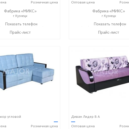
ена
Розничная
цена
Оптовая
цена
Розн
Фабрика «МИКС»
Фабрика «МИКС»
г.Кузнецк
г.Кузнецк
) 423-36-37
Показать телефон
+7 (937) 428-44-55
+7 (937) 423-36-37
Показать телефон
+7 (93
☎
☎
☎
Прайс-лист
Прайс-лист
жор угловой
Диван Лидер 8 А
—
—
ена
Розничная
цена
Оптовая
цена
Розн