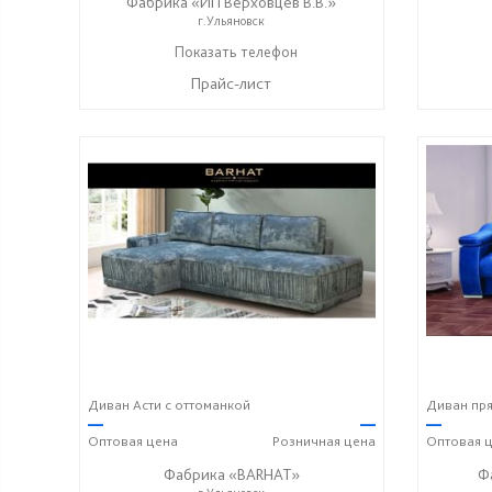
Фабрика «ИП Верховцев В.В.»
г.Ульяновск
8-987-637-27-82
Показать телефон
☎
Прайс-лист
Диван Асти с оттоманкой
Диван пря
—
—
—
Оптовая
цена
Розничная
цена
Оптовая
ц
Фабрика «BARHAT»
Ф