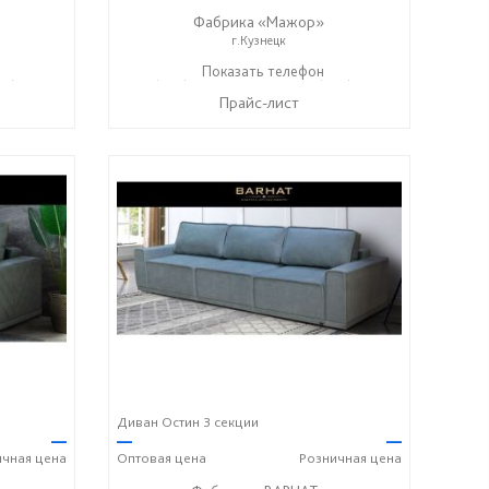
Фабрика «Мажор»
г.Кузнецк
99) 610-99-95
+7 (999) 611-98-99
Показать телефон
+7 (999) 610-99-95
☎
☎
Прайс-лист
Диван Остин 3 секции
—
—
—
ичная
цена
Оптовая
цена
Розничная
цена