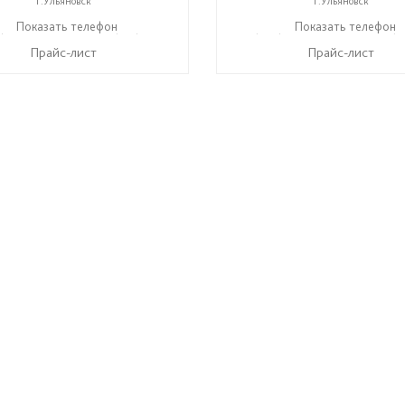
г.Ульяновск
г.Ульяновск
) 140-08-08
Показать телефон
+7 (917) 612-77-76
+7 (906) 140-08-08
Показать телефон
+7 (9
☎
☎
☎
Прайс-лист
Прайс-лист