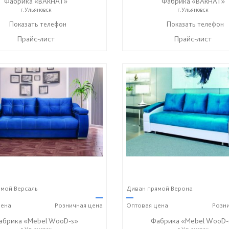
Фабрика «BARHAT»
Фабрика «BARHAT»
г.Ульяновск
г.Ульяновск
+7 (996) 219-29-77
Показать телефон
+7 (996) 219-29-77
Показать телефон
☎
☎
Прайс-лист
Прайс-лист
мой Версаль
Диван прямой Верона
—
—
ена
Розничная
цена
Оптовая
цена
Розн
абрика «Mebel WooD-s»
Фабрика «Mebel WooD-