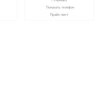
г.Ульяновск
17) 612-77-76
+7 (906) 140-08-08
Показать телефон
+7 (917) 612-77-76
☎
☎
Прайс-лист