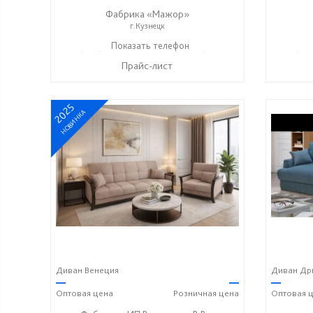
Фабрика «Мажор»
г.Кузнецк
+7 (999) 611-98-99
Показать телефон
+7 (999) 610-99-95
+7 (999
☎
☎
☎
Прайс-лист
2025
НОВИНКА
Диван Венеция
Диван Дри
—
—
—
Оптовая
цена
Розничная
цена
Оптовая
ц