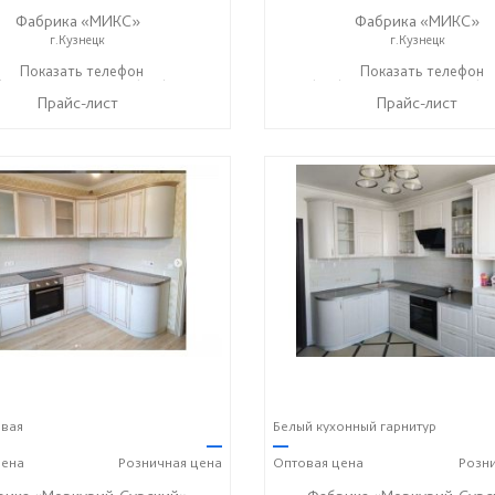
Фабрика «МИКС»
Фабрика «МИКС»
г.Кузнецк
г.Кузнецк
) 423-36-37
Показать телефон
+7 (937) 428-44-55
+7 (937) 423-36-37
Показать телефон
+7 (93
☎
☎
☎
Прайс-лист
Прайс-лист
овая
Белый кухонный гарнитур
—
—
ена
Розничная
цена
Оптовая
цена
Розн