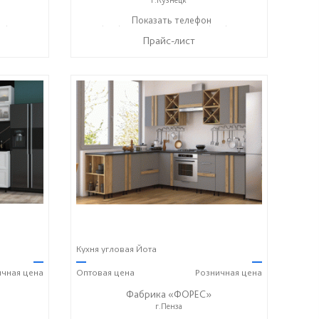
27) 38-003-77
+7 (927) 38-059-88
Показать телефон
+7 (927) 38-003-77
☎
☎
Прайс-лист
Кухня угловая Йота
—
—
—
ичная
цена
Оптовая
цена
Розничная
цена
Фабрика «ФОРЕС»
г.Пенза