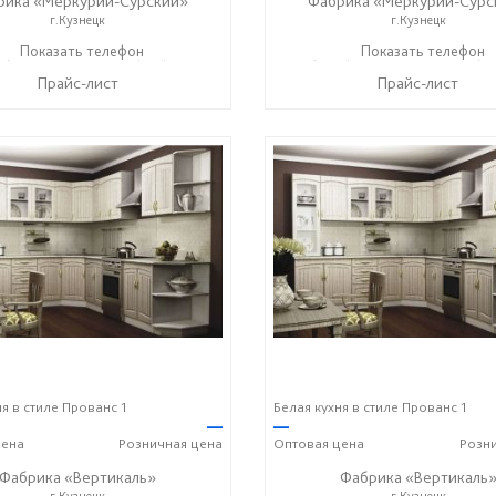
рика «Меркурий-Сурский»
Фабрика «Меркурий-Сурс
г.Кузнецк
г.Кузнецк
5) 73-05-06
Показать телефон
+7 (937) 400-89-79
+7 (8415) 73-05-06
Показать телефон
+7 (9
☎
☎
☎
Прайс-лист
Прайс-лист
я в стиле Прованс 1
Белая кухня в стиле Прованс 1
—
—
ена
Розничная
цена
Оптовая
цена
Розн
Фабрика «Вертикаль»
Фабрика «Вертикаль
г.Кузнецк
г.Кузнецк