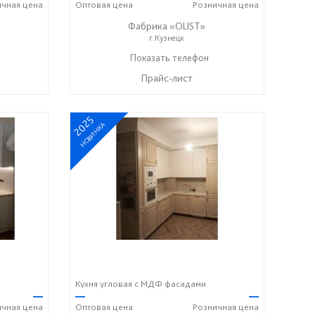
ичная
цена
Оптовая
цена
Розничная
цена
Фабрика «OLIST»
г.Кузнецк
Показать телефон
+7 937 412 77 79
☎
Прайс-лист
2025
НОВИНКА
Кухня угловая с МДФ фасадами
—
—
—
ичная
цена
Оптовая
цена
Розничная
цена