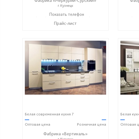
Фабрика «Меркурий-Сурский»
Фаб
г.Кузнецк
+7 (8415) 73-05-06
Показать телефон
+7 (937) 400-89-79
+7 (841
☎
☎
☎
Прайс-лист
Белая современная кухня 7
Белая кухн
—
—
—
Оптовая
цена
Розничная
цена
Оптовая
ц
Фабрика «Вертикаль»
г.Кузнецк