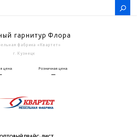
ный гарнитур Флора
ельная фабрика «Квартет»
г. Кузнецк
я цена:
Розничная цена:
—
—
ОПТОВЫЙ ПРАЙС-ЛИСТ