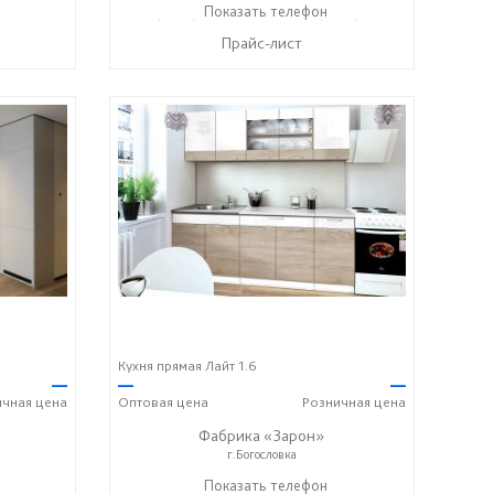
12) 20-22-62
+7 (8412) 73-85-16
Показать телефон
+7 (8412) 20-22-62
☎
☎
Прайс-лист
Кухня прямая Лайт 1.6
—
—
—
ичная
цена
Оптовая
цена
Розничная
цена
Фабрика «Зарон»
г.Богословка
+7 (8412) 21-50-66
Показать телефон
☎