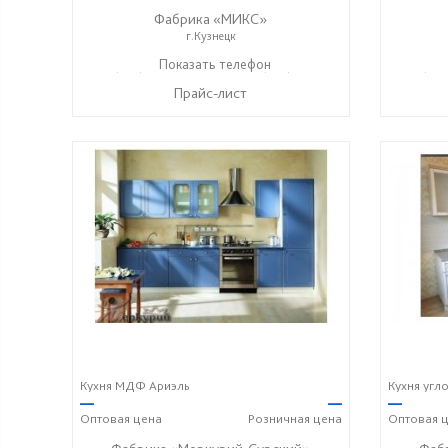
Фабрика «МИКС»
г.Кузнецк
+7 (937) 423-36-37
Показать телефон
+7 (937) 428-44-55
+7 (937
☎
☎
☎
Прайс-лист
Кухня МДФ Ариэль
Кухня угл
—
—
—
Оптовая
цена
Розничная
цена
Оптовая
ц