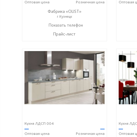
Оптовая
цена
Розничная
цена
Оптовая
ц
Фабрика «OLIST»
г.Кузнецк
Показать телефон
+7 937 412 77 79
☎
Прайс-лист
Кухня ЛДСП 004
Кухня ЛДС
—
—
—
Оптовая
цена
Розничная
цена
Оптовая
ц