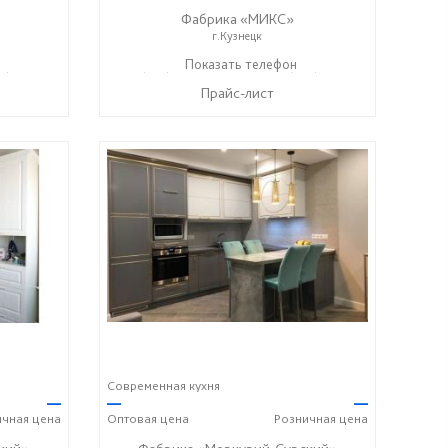
Фабрика «МИКС»
г.Кузнецк
7) 428-44-55
+7 (937) 423-36-37
Показать телефон
+7 (937) 428-44-55
☎
☎
Прайс-лист
Современная кухня
—
—
—
ичная
цена
Оптовая
цена
Розничная
цена