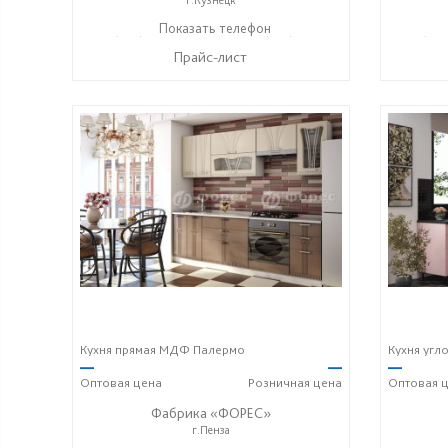
+7 (927) 38-059-88
Показать телефон
+7 (927) 38-003-77
+7 (927
☎
☎
☎
Прайс-лист
Кухня прямая МДФ Палермо
Кухня угл
—
—
—
Оптовая
цена
Розничная
цена
Оптовая
ц
Фабрика «ФОРЕС»
г.Пенза