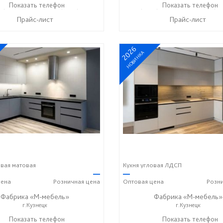
2) 73-85-16
Показать телефон
+7 (8412) 20-22-62
+7 (8412) 73-85-16
Показать телефон
+7 (84
☎
☎
☎
Прайс-лист
Прайс-лист
2026
НОВИНКА
овая матовая
Кухня угловая ЛДСП
—
—
ена
Розничная
цена
Оптовая
цена
Розн
Фабрика «М-мебель»
Фабрика «М-мебель»
г.Кузнецк
г.Кузнецк
+7 (902) 349-19-19
Показать телефон
+7 (902) 349-19-19
Показать телефон
☎
☎