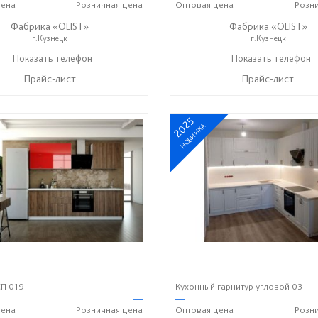
ена
Розничная
цена
Оптовая
цена
Розн
Фабрика «OLIST»
Фабрика «OLIST»
г.Кузнецк
г.Кузнецк
Показать телефон
+7 937 412 77 79
Показать телефон
+7 937 412 77 79
☎
☎
Прайс-лист
Прайс-лист
2025
НОВИНКА
П 019
Кухонный гарнитур угловой 03
—
—
ена
Розничная
цена
Оптовая
цена
Розн