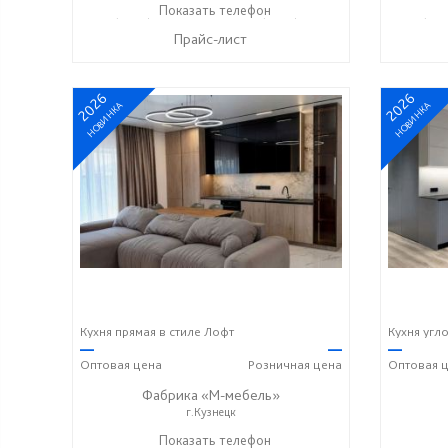
+7 (8412) 73-85-16
Показать телефон
+7 (8412) 20-22-62
+7 (841
☎
☎
☎
Прайс-лист
2026
2026
НОВИНКА
НОВИНКА
Кухня прямая в стиле Лофт
Кухня угл
—
—
—
Оптовая
цена
Розничная
цена
Оптовая
ц
Фабрика «М-мебель»
г.Кузнецк
+7 (902) 349-19-19
Показать телефон
☎