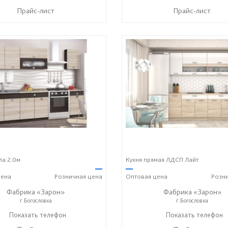
Прайс-лист
Прайс-лист
ла 2.0м
Кухня прямая ЛДСП Лайт
—
—
ена
Розничная
цена
Оптовая
цена
Розн
Фабрика «Зарон»
Фабрика «Зарон»
г.Богословка
г.Богословка
+7 (8412) 21-50-66
Показать телефон
+7 (8412) 21-50-66
Показать телефон
☎
☎