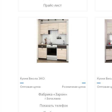
Прайс-лист
Кухня Виола ЭКО
Кухня Вио
—
—
—
Оптовая
цена
Розничная
цена
Оптовая
ц
Фабрика «Зарон»
г.Богословка
+7 (8412) 21-50-66
Показать телефон
☎