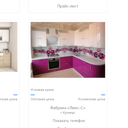
Прайс-лист
Угловая кухня
—
—
—
ичная
цена
Оптовая
цена
Розничная
цена
Фабрика «Люкс-С»
г.Кузнецк
+ 7 (999) 748-11-11
Показать телефон
+7 (927) 286-06-63
☎
☎