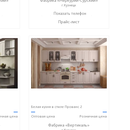
кий»
Фабрика «Меркурий-Сурский»
г.Кузнецк
37) 400-89-79
+7 (8415) 73-05-06
Показать телефон
+7 (937) 400-89-79
☎
☎
Прайс-лист
Белая кухня в стиле Прованс 2
—
—
—
ичная
цена
Оптовая
цена
Розничная
цена
»
Фабрика «Вертикаль»
г.Кузнецк