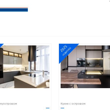
2025
НОВИНКА
олуостровом
Кухня с островом
—
—