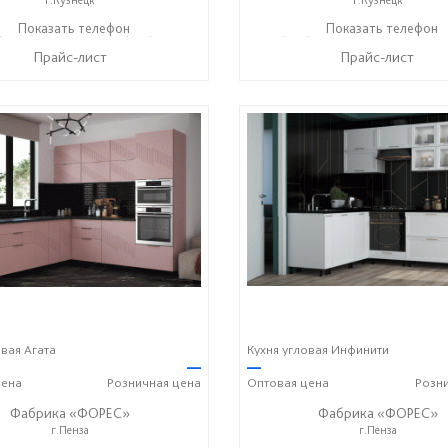
) 38-059-88
Показать телефон
+7 (927) 38-003-77
+7 (927) 38-059-88
Показать телефон
+7 (9
☎
☎
☎
Прайс-лист
Прайс-лист
овая Агата
Кухня угловая Инфинити
—
—
ена
Розничная
цена
Оптовая
цена
Розн
Фабрика «ФОРЕС»
Фабрика «ФОРЕС»
г.Пенза
г.Пенза