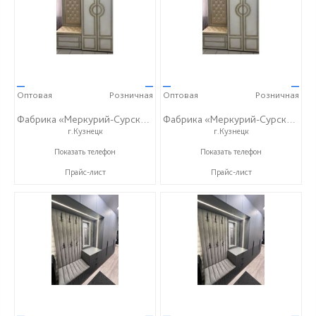
—
—
—
—
Оптовая
Розничная
Оптовая
Розничная
Фабрика «Меркурий-Сурский»
Фабрика «Меркурий-Сурский»
г.Кузнецк
г.Кузнецк
+7 (8415) 73-05-06
+7 (8415) 73-05-06
Показать телефон
Показать телефон
Прайс-лист
Прайс-лист
—
—
—
—