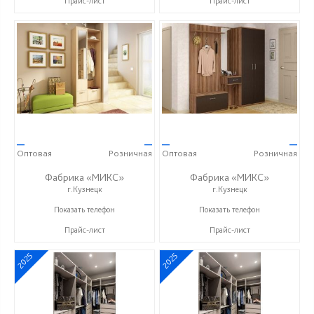
Прайс-лист
Прайс-лист
—
—
—
—
Оптовая
Розничная
Оптовая
Розничная
Фабрика «МИКС»
Фабрика «МИКС»
г.Кузнецк
г.Кузнецк
+7 (937) 423-36-37
+7 (937) 423-36-37
Показать телефон
Показать телефон
Прайс-лист
Прайс-лист
2025
2025