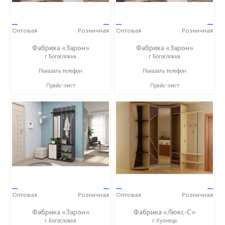
—
—
—
—
Оптовая
Розничная
Оптовая
Розничная
Фабрика «Зарон»
Фабрика «Зарон»
г.Богословка
г.Богословка
+7 (8412) 21-50-66
+7 (8412) 21-50-66
Показать телефон
Показать телефон
Прайс-лист
Прайс-лист
—
—
—
—
Оптовая
Розничная
Оптовая
Розничная
Фабрика «Зарон»
Фабрика «Люкс-С»
г.Богословка
г.Кузнецк