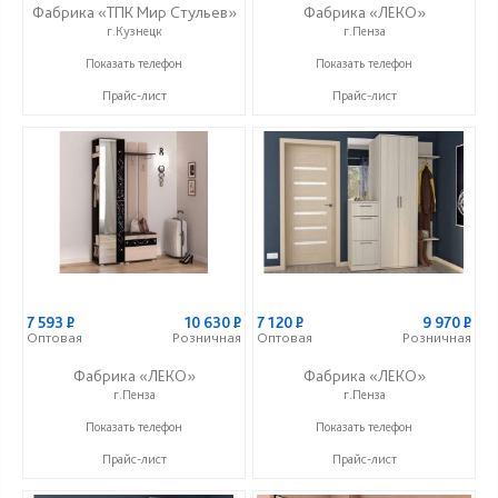
Фабрика «ТПК Мир Стульев»
Фабрика «ЛЕКО»
г.Кузнецк
г.Пенза
8 (927) 648-00-04
+7 (800) 222-93-90
Показать телефон
Показать телефон
Прайс-лист
Прайс-лист
7 593
Р
10 630
Р
7 120
Р
9 970
Р
Оптовая
Розничная
Оптовая
Розничная
Фабрика «ЛЕКО»
Фабрика «ЛЕКО»
г.Пенза
г.Пенза
+7 (800) 222-93-90
+7 (800) 222-93-90
Показать телефон
Показать телефон
Прайс-лист
Прайс-лист