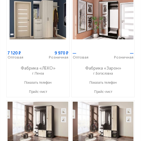
7 120
Р
9 970
Р
—
—
Оптовая
Розничная
Оптовая
Розничная
Фабрика «ЛЕКО»
Фабрика «Зарон»
г.Пенза
г.Богословка
+7 (800) 222-93-90
+7 (8412) 21-50-66
Показать телефон
Показать телефон
Прайс-лист
Прайс-лист