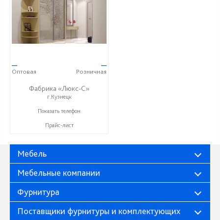
—
—
Оптовая
Розничная
Фабрика «Люкс-С»
г.Кузнецк
+ 7 (999) 748-11-11
Показать телефон
Прайс-лист
Мебель
Мебельные компании
Фурнитура
Поставщики фурнитуры и комплектующих