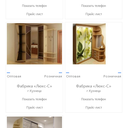
+7 (8412) 21-50-66
+ 7 (999) 748-11-11
Показать телефон
Показать телефон
Прайс-лист
Прайс-лист
—
—
—
—
Оптовая
Розничная
Оптовая
Розничная
Фабрика «Люкс-С»
Фабрика «Люкс-С»
г.Кузнецк
г.Кузнецк
+ 7 (999) 748-11-11
+ 7 (999) 748-11-11
Показать телефон
Показать телефон
Прайс-лист
Прайс-лист