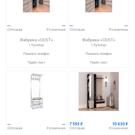
—
—
—
—
Оптовая
Розничная
Оптовая
Розничная
Фабрика «OLIST»
Фабрика «OLIST»
г.Кузнецк
г.Кузнецк
+7 937 412 77 79
+7 937 412 77 79
Показать телефон
Показать телефон
Прайс-лист
Прайс-лист
—
—
7 593
Р
10 630
Р
Оптовая
Розничная
Оптовая
Розничная