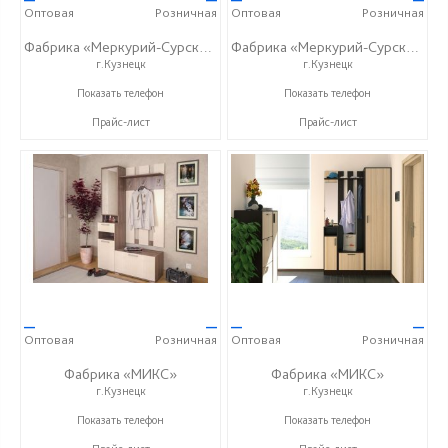
Оптовая
Розничная
Оптовая
Розничная
Фабрика «Меркурий-Сурский»
Фабрика «Меркурий-Сурский»
г.Кузнецк
г.Кузнецк
+7 (8415) 73-05-06
+7 (8415) 73-05-06
Показать телефон
Показать телефон
Прайс-лист
Прайс-лист
—
—
—
—
Оптовая
Розничная
Оптовая
Розничная
Фабрика «МИКС»
Фабрика «МИКС»
г.Кузнецк
г.Кузнецк
+7 (937) 423-36-37
+7 (937) 423-36-37
Показать телефон
Показать телефон