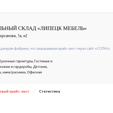
ЬНЫЙ СКЛАД «ЛИПЕЦК МЕБЕЛЬ»
орсакова, 1а, к2
+ 7 (4742) 55-60-66
☎
джерам фабрики, что запрашивали прайс-лист через сайт «СОТКА».
Кухонные гарнитуры, Гостиные и
ихожие и гардеробы, Детские,
, наматрасники, Офисная
овый прайс-лист
Статистика