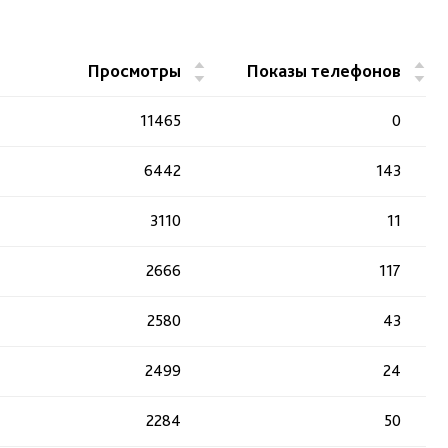
▲
▲
Просмотры
Показы телефонов
▼
▼
11465
0
6442
143
3110
11
2666
117
2580
43
2499
24
2284
50