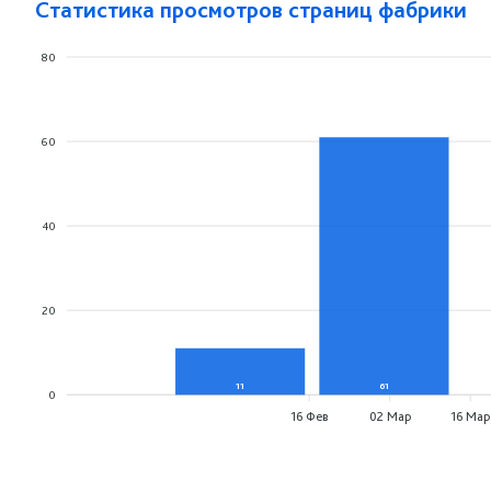
Статистика просмотров страниц фабрики
80
60
40
20
11
61
0
16 Фев
02 Мар
16 Мар