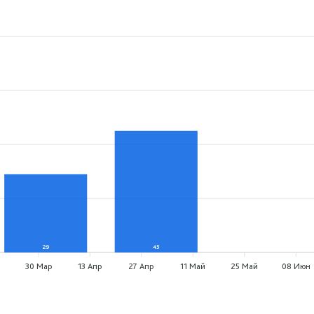
29
45
0
30 Мар
13 Апр
27 Апр
11 Май
25 Май
08 Июн