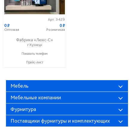
Арт. 3429
0
P
0
P
Оптовая
Розничная
Фабрика «Люкс-С»
г.Кузнецк
+ 7 (999) 748-11-11
Показать телефон
Прайс-лист
Мебель
Мебельные компании
Фурнитура
Поставщики фурнитуры и комплектующих