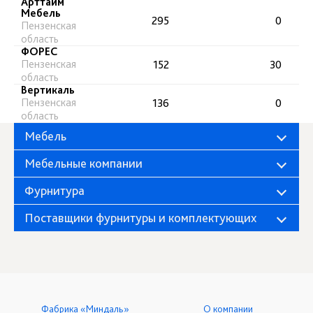
Арттайм
Мебель
295
0
Пензенская
область
ФОРЕС
Пензенская
152
30
область
Вертикаль
Пензенская
136
0
область
Мебель
Мебельные компании
Фурнитура
Поставщики фурнитуры и комплектующих
Фабрика «Миндаль»
О компании