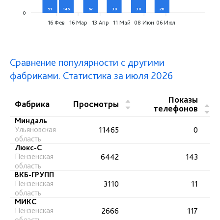
91
146
67
30
30
26
0
0
16 Фев
16 Мар
13 Апр
11 Май
08 Июн
06 Июл
Сравнение популярности с другими
фабриками. Статистика за июля 2026
Показы
▲
Фабрика
Просмотры
▲
телефонов
▼
▼
Миндаль
Ульяновская
11465
0
область
Люкс-С
Пензенская
6442
143
область
ВКБ-ГРУПП
Пензенская
3110
11
область
МИКС
Пензенская
2666
117
область