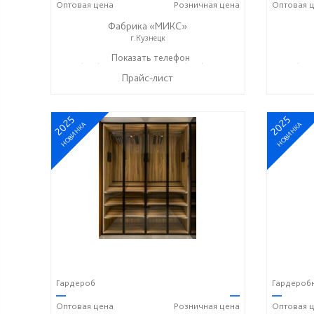
Оптовая
цена
Розничная
цена
Оптовая
ц
Фабрика «МИКС»
г.Кузнецк
+7 (937) 423-36-37
Показать телефон
+7 (937) 428-44-55
+7 (937
☎
☎
☎
Прайс-лист
2025
2025
НОВИНКА
НОВИНКА
Гардероб
Гардероб
—
—
—
Оптовая
цена
Розничная
цена
Оптовая
ц