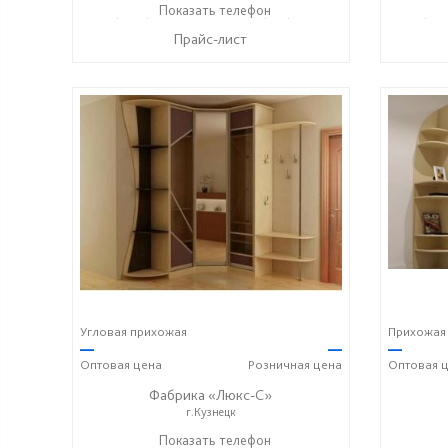
+7 (8415) 73-05-06
Показать телефон
+7 (937) 400-89-79
+7 (841
☎
☎
☎
Прайс-лист
Угловая прихожая
Прихожая
—
—
—
Оптовая
цена
Розничная
цена
Оптовая
ц
Фабрика «Люкс-С»
г.Кузнецк
+ 7 (999) 748-11-11
Показать телефон
+7 (927) 286-06-63
+ 7 (99
☎
☎
☎