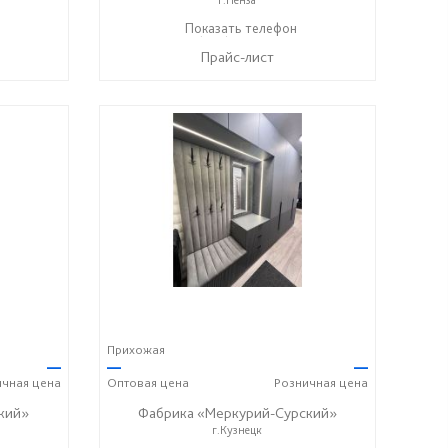
+7 (800) 222-93-90
Показать телефон
☎
Прайс-лист
Прихожая
—
—
—
ичная
цена
Оптовая
цена
Розничная
цена
кий»
Фабрика «Меркурий-Сурский»
г.Кузнецк