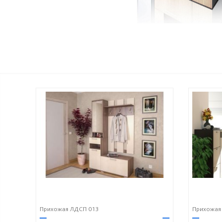
Прихожая ЛДСП 013
Прихожая
—
—
—