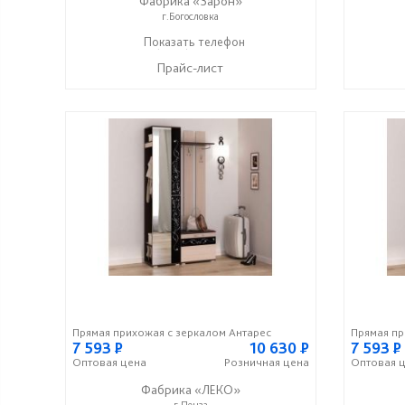
Фабрика «Зарон»
г.Богословка
+7 (8412) 21-50-66
Показать телефон
☎
Прайс-лист
Прямая прихожая с зеркалом Антарес
Прямая пр
7 593
Р
10 630
Р
7 593
Р
Оптовая
цена
Розничная
цена
Оптовая
ц
Фабрика «ЛЕКО»
г.Пенза