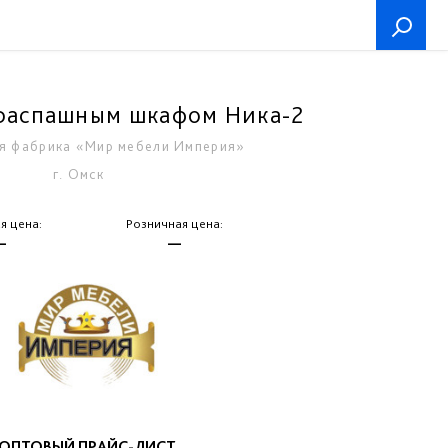
распашным шкафом Ника-2
я фабрика «Мир мебели Империя»
г. Омск
я цена:
Розничная цена:
—
—
ОПТОВЫЙ ПРАЙС-ЛИСТ