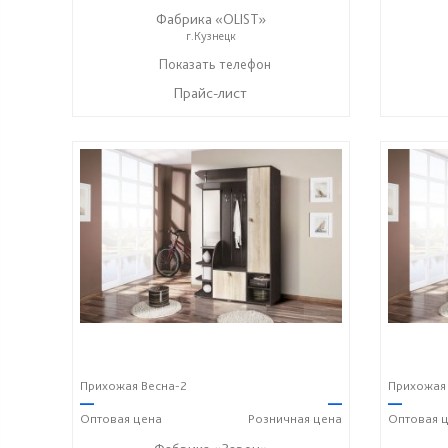
Фабрика «OLIST»
г.Кузнецк
Показать телефон
+7 937 412 77 79
☎
Прайс-лист
Прихожая Весна-2
Прихожая 
—
—
—
Оптовая
цена
Розничная
цена
Оптовая
ц