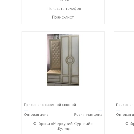
+7 (800) 222-93-90
Показать телефон
☎
Прайс-лист
Прихожая с каретной стяжкой
Прихожая 
—
—
—
Оптовая
цена
Розничная
цена
Оптовая
ц
Фабрика «Меркурий-Сурский»
Фаб
г.Кузнецк