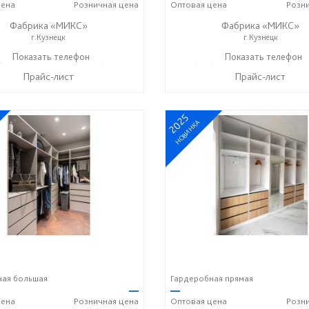
ена
Розничная
цена
Оптовая
цена
Розн
Фабрика «МИКС»
Фабрика «МИКС»
г.Кузнецк
г.Кузнецк
) 423-36-37
Показать телефон
+7 (937) 428-44-55
+7 (937) 423-36-37
Показать телефон
+7 (93
☎
☎
☎
Прайс-лист
Прайс-лист
2025
НОВИНКА
ная большая
Гардеробная прямая
—
—
ена
Розничная
цена
Оптовая
цена
Розн