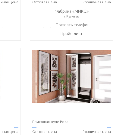
ичная
цена
Оптовая
цена
Розничная
цена
Фабрика «МИКС»
г.Кузнецк
7) 428-44-55
+7 (937) 423-36-37
Показать телефон
+7 (937) 428-44-55
☎
☎
Прайс-лист
Прихожая-купе Роса
—
—
—
ичная
цена
Оптовая
цена
Розничная
цена