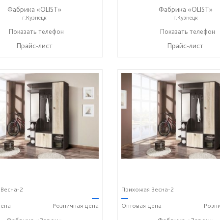
Фабрика «OLIST»
Фабрика «OLIST»
г.Кузнецк
г.Кузнецк
Показать телефон
+7 937 412 77 79
Показать телефон
+7 937 412 77 79
☎
☎
Прайс-лист
Прайс-лист
Весна-2
Прихожая Весна-2
—
—
ена
Розничная
цена
Оптовая
цена
Розн