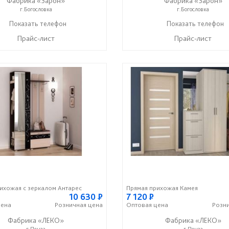
Фабрика «Зарон»
Фабрика «Зарон»
г.Богословка
г.Богословка
+7 (8412) 21-50-66
Показать телефон
+7 (8412) 21-50-66
Показать телефон
☎
☎
Прайс-лист
Прайс-лист
ихожая с зеркалом Антарес
Прямая прихожая Камея
10 630
Р
7 120
Р
ена
Розничная
цена
Оптовая
цена
Розн
Фабрика «ЛЕКО»
Фабрика «ЛЕКО»
г.Пенза
г.Пенза