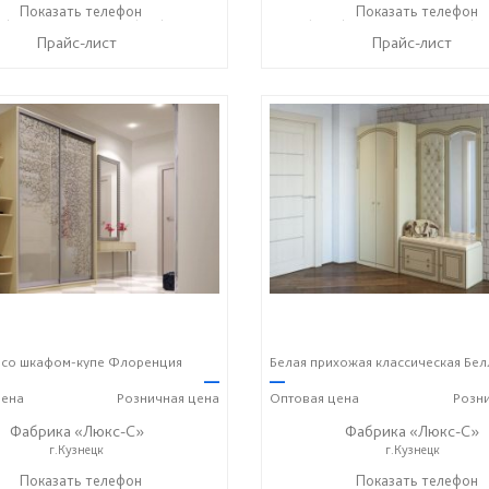
5) 73-05-06
Показать телефон
+7 (937) 400-89-79
+7 (8415) 73-05-06
Показать телефон
+7 (9
☎
☎
☎
Прайс-лист
Прайс-лист
 со шкафом-купе Флоренция
Белая прихожая классическая Бел
—
—
ена
Розничная
цена
Оптовая
цена
Розн
Фабрика «Люкс-С»
Фабрика «Люкс-С»
г.Кузнецк
г.Кузнецк
9) 748-11-11
Показать телефон
+7 (927) 286-06-63
+ 7 (999) 748-11-11
Показать телефон
+7 (92
☎
☎
☎