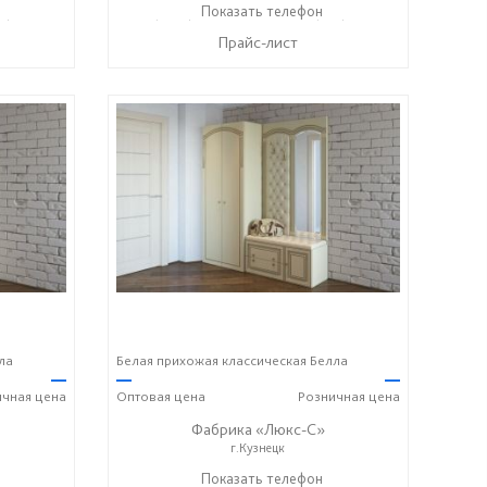
37) 400-89-79
+7 (8415) 73-05-06
Показать телефон
+7 (937) 400-89-79
☎
☎
Прайс-лист
ла
Белая прихожая классическая Белла
—
—
—
ичная
цена
Оптовая
цена
Розничная
цена
Фабрика «Люкс-С»
г.Кузнецк
7) 286-06-63
+ 7 (999) 748-11-11
Показать телефон
+7 (927) 286-06-63
☎
☎