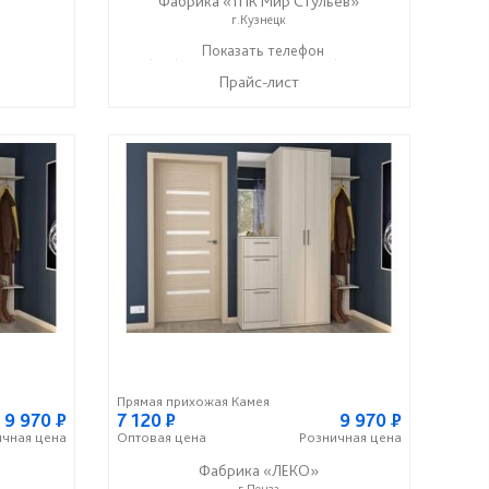
Фабрика «ТПК Мир Стульев»
г.Кузнецк
8 (927) 648-00-04
Показать телефон
8 (927) 369-00-06
☎
☎
Прайс-лист
Прямая прихожая Камея
9 970
Р
7 120
Р
9 970
Р
ичная
цена
Оптовая
цена
Розничная
цена
Фабрика «ЛЕКО»
г.Пенза