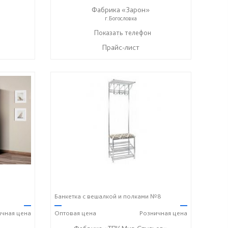
Фабрика «Зарон»
г.Богословка
+7 (8412) 21-50-66
Показать телефон
☎
Прайс-лист
Банкетка с вешалкой и полками №8
—
—
—
ичная
цена
Оптовая
цена
Розничная
цена