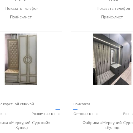
+7 (800) 222-93-90
Показать телефон
+7 (800) 222-93-90
Показать телефон
☎
☎
Прайс-лист
Прайс-лист
с каретной стяжкой
Прихожая
—
—
ена
Розничная
цена
Оптовая
цена
Розн
рика «Меркурий-Сурский»
Фабрика «Меркурий-Сурс
г.Кузнецк
г.Кузнецк