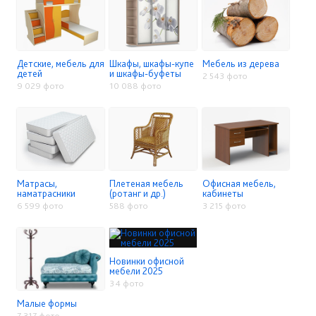
Детские, мебель для
Шкафы, шкафы-купе
Мебель из дерева
детей
и шкафы-буфеты
2 543 фото
9 029 фото
10 088 фото
Матрасы,
Плетеная мебель
Офисная мебель,
наматрасники
(ротанг и др.)
кабинеты
6 599 фото
588 фото
3 215 фото
Новинки офисной
мебели 2025
34 фото
Малые формы
7 317 фото