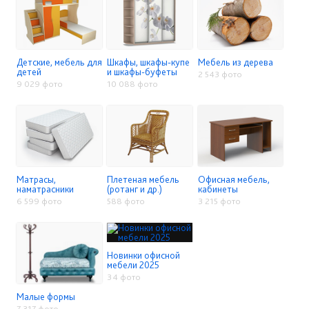
Детские, мебель для
Шкафы, шкафы-купе
Мебель из дерева
детей
и шкафы-буфеты
2 543 фото
9 029 фото
10 088 фото
Матрасы,
Плетеная мебель
Офисная мебель,
наматрасники
(ротанг и др.)
кабинеты
6 599 фото
588 фото
3 215 фото
Новинки офисной
мебели 2025
34 фото
Малые формы
7 317 фото