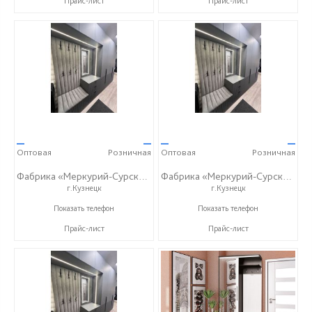
Прайс-лист
Прайс-лист
—
—
—
—
Оптовая
Розничная
Оптовая
Розничная
Фабрика «Меркурий-Сурский»
Фабрика «Меркурий-Сурский»
г.Кузнецк
г.Кузнецк
+7 (8415) 73-05-06
+7 (8415) 73-05-06
Показать телефон
Показать телефон
Прайс-лист
Прайс-лист