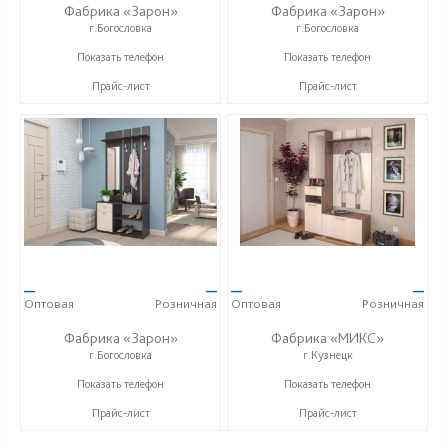
Фабрика «Зарон»
Фабрика «Зарон»
г.Богословка
г.Богословка
+7 (8412) 21-50-66
+7 (8412) 21-50-66
Показать телефон
Показать телефон
Прайс-лист
Прайс-лист
—
—
—
—
Оптовая
Розничная
Оптовая
Розничная
Фабрика «Зарон»
Фабрика «МИКС»
г.Богословка
г.Кузнецк
+7 (8412) 21-50-66
+7 (937) 423-36-37
Показать телефон
Показать телефон
Прайс-лист
Прайс-лист