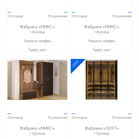
—
—
—
—
Оптовая
Розничная
Оптовая
Розничная
Фабрика «МИКС»
Фабрика «МИКС»
г.Кузнецк
г.Кузнецк
+7 (937) 423-36-37
+7 (937) 423-36-37
Показать телефон
Показать телефон
Прайс-лист
Прайс-лист
2025
—
—
—
—
Оптовая
Розничная
Оптовая
Розничная
Фабрика «МИКС»
Фабрика «OLIST»
г.Кузнецк
г.Кузнецк