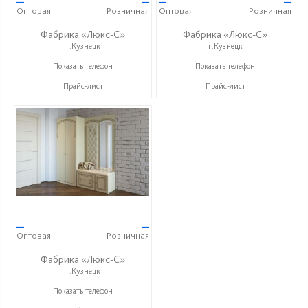
—
—
—
—
Оптовая
Розничная
Оптовая
Розничная
Фабрика «Люкс-С»
Фабрика «Люкс-С»
г.Кузнецк
г.Кузнецк
+ 7 (999) 748-11-11
+ 7 (999) 748-11-11
Показать телефон
Показать телефон
Прайс-лист
Прайс-лист
—
—
Оптовая
Розничная
Фабрика «Люкс-С»
г.Кузнецк
+ 7 (999) 748-11-11
Показать телефон