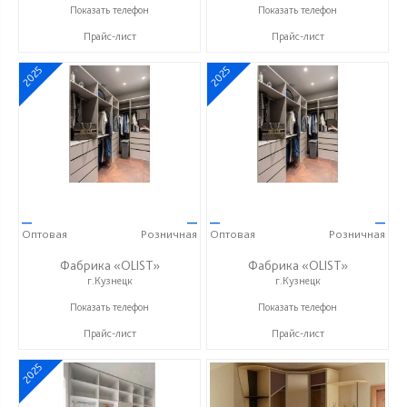
+7 (937) 423-36-37
+7 937 412 77 79
Показать телефон
Показать телефон
Прайс-лист
Прайс-лист
2025
2025
—
—
—
—
Оптовая
Розничная
Оптовая
Розничная
Фабрика «OLIST»
Фабрика «OLIST»
г.Кузнецк
г.Кузнецк
+7 937 412 77 79
+7 937 412 77 79
Показать телефон
Показать телефон
Прайс-лист
Прайс-лист
2025