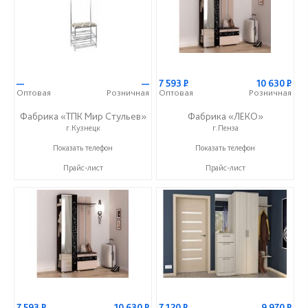
—
—
7 593
Р
10 630
Р
Оптовая
Розничная
Оптовая
Розничная
Фабрика «ТПК Мир Стульев»
Фабрика «ЛЕКО»
г.Кузнецк
г.Пенза
8 (927) 648-00-04
+7 (800) 222-93-90
Показать телефон
Показать телефон
Прайс-лист
Прайс-лист
7 593
Р
10 630
Р
7 120
Р
9 970
Р