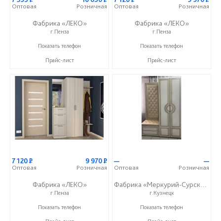
Оптовая
Розничная
Оптовая
Розничная
Фабрика «ЛЕКО»
Фабрика «ЛЕКО»
г.Пенза
г.Пенза
+7 (800) 222-93-90
+7 (800) 222-93-90
Показать телефон
Показать телефон
Прайс-лист
Прайс-лист
7 120
Р
9 970
Р
—
—
Оптовая
Розничная
Оптовая
Розничная
Фабрика «ЛЕКО»
Фабрика «Меркурий-Сурский»
г.Пенза
г.Кузнецк
+7 (800) 222-93-90
+7 (8415) 73-05-06
Показать телефон
Показать телефон