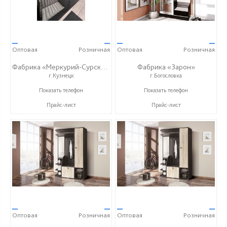
—
—
—
—
Оптовая
Розничная
Оптовая
Розничная
Фабрика «Меркурий-Сурский»
Фабрика «Зарон»
г.Кузнецк
г.Богословка
+7 (8415) 73-05-06
+7 (8412) 21-50-66
Показать телефон
Показать телефон
Прайс-лист
Прайс-лист
—
—
—
—
Оптовая
Розничная
Оптовая
Розничная