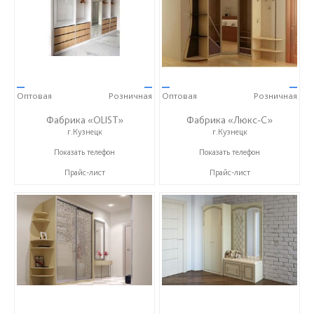
—
—
—
—
Оптовая
Розничная
Оптовая
Розничная
Фабрика «OLIST»
Фабрика «Люкс-С»
г.Кузнецк
г.Кузнецк
+7 937 412 77 79
+ 7 (999) 748-11-11
Показать телефон
Показать телефон
Прайс-лист
Прайс-лист