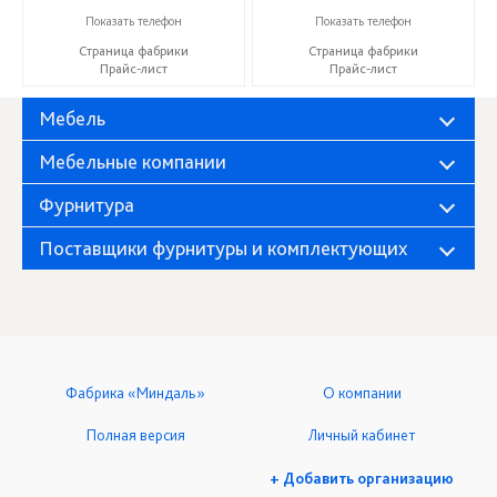
+7 (937) 917-00-01
+7 (937) 917-00-01
Показать телефон
Показать телефон
Страница фабрики
Страница фабрики
Прайс-лист
Прайс-лист
Мебель
Мебельные компании
Фурнитура
Поставщики фурнитуры и комплектующих
Фабрика «Миндаль»
О компании
Полная версия
Личный кабинет
+ Добавить организацию