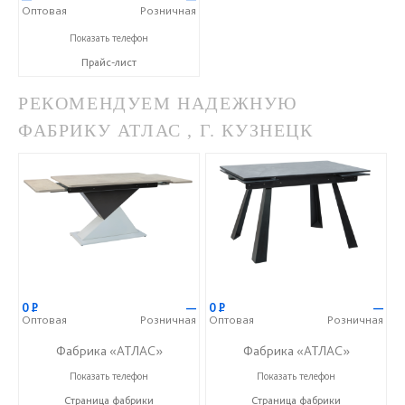
Оптовая
Розничная
+7 (920) 651-11-00
Показать телефон
Прайс-лист
РЕКОМЕНДУЕМ НАДЕЖНУЮ
ФАБРИКУ АТЛАС , Г. КУЗНЕЦК
0
Р
—
0
Р
—
Оптовая
Розничная
Оптовая
Розничная
Фабрика «АТЛАС»
Фабрика «АТЛАС»
+7 (937) 917-00-01
+7 (937) 917-00-01
Показать телефон
Показать телефон
Страница фабрики
Страница фабрики