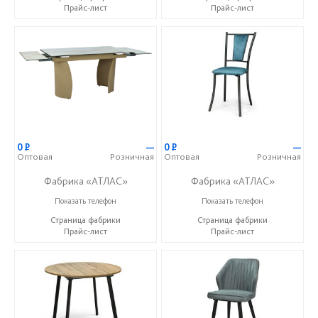
Прайс-лист
Прайс-лист
0
Р
—
0
Р
—
Оптовая
Розничная
Оптовая
Розничная
Фабрика «АТЛАС»
Фабрика «АТЛАС»
+7 (937) 917-00-01
+7 (937) 917-00-01
Показать телефон
Показать телефон
Страница фабрики
Страница фабрики
Прайс-лист
Прайс-лист