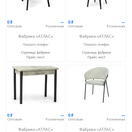
0
Р
—
0
Р
—
Оптовая
Розничная
Оптовая
Розничная
Фабрика «АТЛАС»
Фабрика «АТЛАС»
+7 (937) 917-00-01
+7 (937) 917-00-01
Показать телефон
Показать телефон
Страница фабрики
Страница фабрики
Прайс-лист
Прайс-лист
0
Р
—
0
Р
—
Оптовая
Розничная
Оптовая
Розничная
Фабрика «АТЛАС»
Фабрика «АТЛАС»