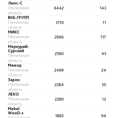
Люкс-С
Пензенская
6442
143
область
ВКБ-ГРУПП
Пензенская
3110
11
область
МИКС
Пензенская
2666
117
область
Меркурий-
Сурский
2580
43
Пензенская
область
Мажор
Пензенская
2499
24
область
Зарон
Пензенская
2284
50
область
ЛЕКО
Пензенская
2280
12
область
Mebel
WooD-s
1885
94
Ульяновская