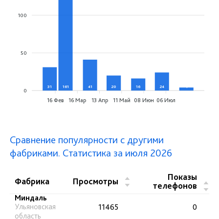
100
50
31
161
41
20
16
24
4
0
16 Фев
16 Мар
13 Апр
11 Май
08 Июн
06 Июл
Сравнение популярности с другими
фабриками. Статистика за июля 2026
Показы
▲
Фабрика
Просмотры
▲
телефонов
▼
▼
Миндаль
Ульяновская
11465
0
область