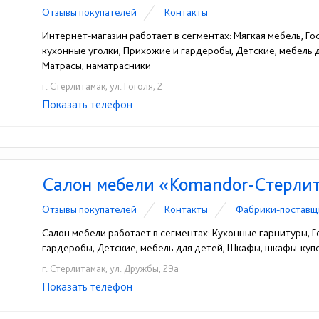
Отзывы покупателей
Контакты
Интернет-магазин работает в сегментах: Мягкая мебель, Гос
кухонные уголки, Прихожие и гардеробы, Детские, мебель
Матрасы, наматрасники
г. Стерлитамак, ул. Гоголя, 2
Показать телефон
+7 (905) 353-26-66
+7 (3473) 26-85-65
☎
☎
Салон мебели «Komandor-Стерли
Отзывы покупателей
Контакты
Фабрики-поставщ
Салон мебели работает в сегментах: Кухонные гарнитуры, Г
гардеробы, Детские, мебель для детей, Шкафы, шкафы-ку
г. Стерлитамак, ул. Дружбы, 29а
Показать телефон
+7(3473)20-50-50
+7-937-311-51-30
☎
☎