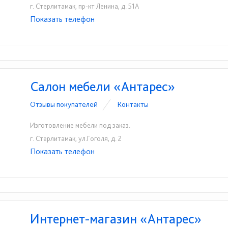
г. Стерлитамак, пр-кт Ленина, д. 51А
Показать телефон
+7(3473)43-86-64
+7-917-793-42-01
☎
☎
Салон мебели «Антарес»
Отзывы покупателей
Контакты
Изготовление мебели под заказ.
г. Стерлитамак, ул.Гоголя, д. 2
Показать телефон
+7-965-944-19-98
☎
Интернет-магазин «Антарес»