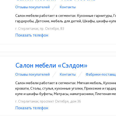
Отзывы покупателей
Контакты
Салон мебели работает в сегментах: Кухонные гарнитуры, Г
гардеробы, Детские, мебель для детей, Шкафы, шкафы-ку
г. Стерлитамак, пр. Октября, 83
Показать телефон
+7 (937) 844-84-74
☎
Салон мебели «Сэлдом»
Отзывы покупателей
Контакты
Фабрики-поставщ
Салон мебели работает в сегментах: Мягкая мебель, Кухонн
кровати, Столы, стулья, кухонные уголки, Прихожие и гард
купе и шкафы-буфеты, Матрасы, наматрасники, Плетеная меб
г. Стерлитамак, проспект Октября, дом 36
Показать телефон
+7 (3473) 30-94-30
☎