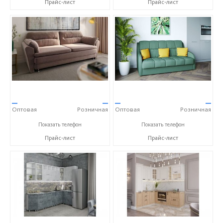
Прайс-лист
Прайс-лист
—
—
—
—
Оптовая
Розничная
Оптовая
Розничная
+7 (4752) 56-53-36
+7 (4752) 56-53-36
Показать телефон
Показать телефон
Прайс-лист
Прайс-лист