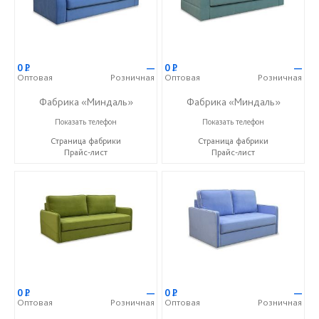
0
Р
—
0
Р
—
Оптовая
Розничная
Оптовая
Розничная
Фабрика «Миндаль»
Фабрика «Миндаль»
+7 (927) 630-62-82
+7 (927) 630-62-82
Показать телефон
Показать телефон
Страница фабрики
Страница фабрики
Прайс-лист
Прайс-лист
0
Р
—
0
Р
—
Оптовая
Розничная
Оптовая
Розничная