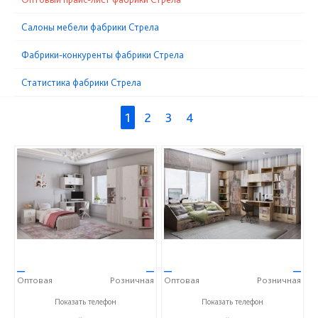
Cалоны мебели фабрики Стрела
Фабрики-конкуренты фабрики Стрела
Статистика фабрики Стрела
1
2
3
4
—
—
—
—
Оптовая
Розничная
Оптовая
Розничная
+7 (4752) 56-53-36
+7 (4752) 56-53-36
Показать телефон
Показать телефон