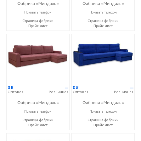
Фабрика «Миндаль»
Фабрика «Миндаль»
+7 (927) 630-62-82
+7 (927) 630-62-82
Показать телефон
Показать телефон
Страница фабрики
Страница фабрики
Прайс-лист
Прайс-лист
0
Р
—
0
Р
—
Оптовая
Розничная
Оптовая
Розничная
Фабрика «Миндаль»
Фабрика «Миндаль»
+7 (927) 630-62-82
+7 (927) 630-62-82
Показать телефон
Показать телефон
Страница фабрики
Страница фабрики
Прайс-лист
Прайс-лист