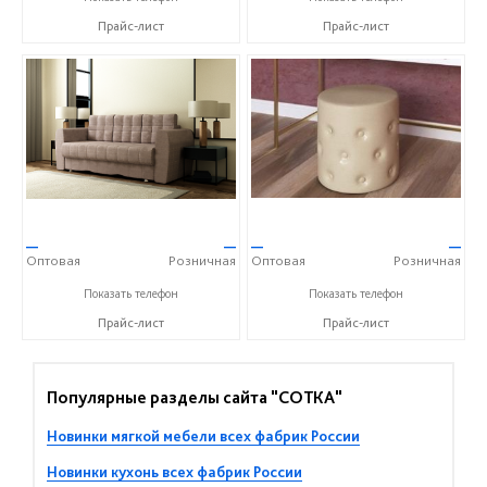
Прайс-лист
Прайс-лист
—
—
—
—
Оптовая
Розничная
Оптовая
Розничная
+7 (4752) 56-53-36
+7 (4752) 56-53-36
Показать телефон
Показать телефон
Прайс-лист
Прайс-лист
Популярные разделы сайта "СОТКА"
Новинки мягкой мебели всех фабрик России
Новинки кухонь всех фабрик России