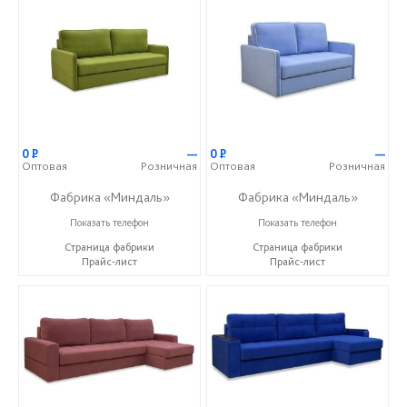
0
Р
—
0
Р
—
Оптовая
Розничная
Оптовая
Розничная
Фабрика «Миндаль»
Фабрика «Миндаль»
+7 (927) 630-62-82
+7 (927) 630-62-82
Показать телефон
Показать телефон
Страница фабрики
Страница фабрики
Прайс-лист
Прайс-лист