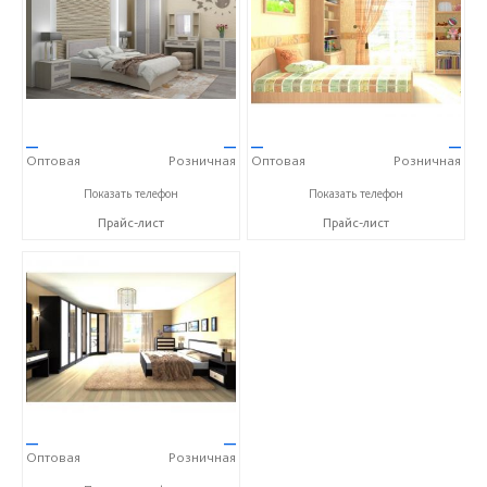
—
—
—
—
Оптовая
Розничная
Оптовая
Розничная
+7 (4752) 56-53-36
+7 (4752) 56-53-36
Показать телефон
Показать телефон
Прайс-лист
Прайс-лист
—
—
Оптовая
Розничная