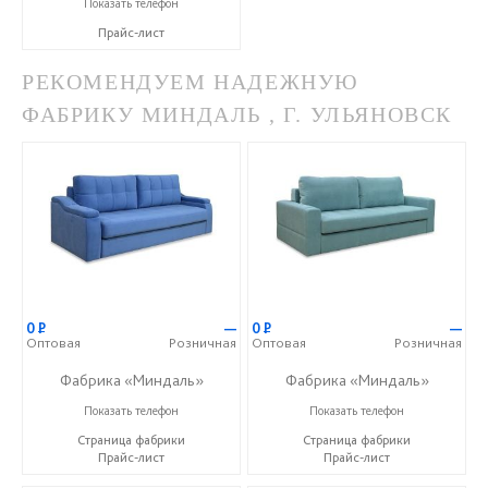
+7 (4752) 56-53-36
Показать телефон
Прайс-лист
РЕКОМЕНДУЕМ НАДЕЖНУЮ
ФАБРИКУ МИНДАЛЬ , Г. УЛЬЯНОВСК
0
Р
—
0
Р
—
Оптовая
Розничная
Оптовая
Розничная
Фабрика «Миндаль»
Фабрика «Миндаль»
+7 (927) 630-62-82
+7 (927) 630-62-82
Показать телефон
Показать телефон
Страница фабрики
Страница фабрики
Прайс-лист
Прайс-лист