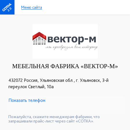
Меню сайта
2.0
МЕБЕЛЬНАЯ ФАБРИКА «ВЕКТОР-М»
432072 Россия, Ульяновская обл., г. Ульяновск, 3-й
переулок Светлый, 10а
Показать телефон
+7 (987) 638-98-25
+7 (917) 620-88-10
☎
☎
+7 (909) 361-11-10
☎
Пожалуйста, скажите менеджерам фабрики, что
запрашивали прайс-лист через сайт «СОТКА».