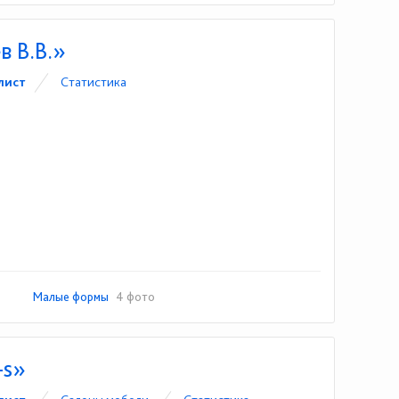
 В.В.»
лист
Статистика
Малые формы
4 фото
-s»