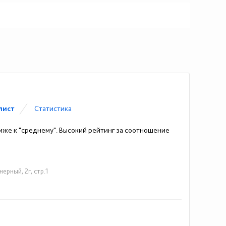
лист
Статистика
иже к "среднему". Высокий рейтинг за соотношение
ерный, 2г, стр.1
927) 272-02-85