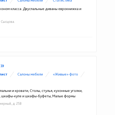
лист
Cалоны мебели
Статистика
коном класса. Двуспальные диваны еврокнижка и
а Сысцова.
м»
лист
Cалоны мебели
«Живые» фото
альни и кровати, Столы, стулья, кухонные уголки,
ы, шкафы-купе и шкафы-буфеты, Малые формы
нерный, д. 25В
927) 806-33-33