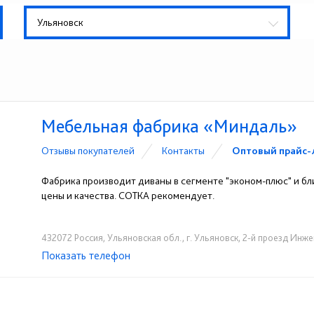
Ульяновск
Мебельная фабрика «Миндаль»
Отзывы покупателей
Контакты
Оптовый прайс-
Фабрика производит диваны в сегменте "эконом-плюс" и бл
цены и качества. СОТКА рекомендует.
432072 Россия, Ульяновская обл., г. Ульяновск, 2-й проезд Инжен
Показать телефон
+7 (927) 630-62-82
+7 (917) 638-44-17
+7 (
☎
☎
☎