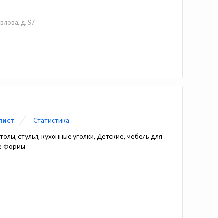
влова, д. 97
лист
Статистика
олы, стулья, кухонные уголки, Детские, мебель для
ые формы