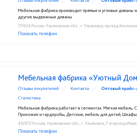
Отзывы покупателей
Контакты
Оптовый прайс-
Мебельная фабрика производит прямые и угловые диваны э
другие выдвижные диваны.
111024 Россия, Ульяновская обл., г. Ульяновск, проезд Аполлон
Показать телефон
+7 (906) 140-08-08
+7 (917) 612-77-76
☎
☎
Мебельная фабрика «Уютный До
Отзывы покупателей
Контакты
Оптовый прайс-
Статистика
Мебельная фабрика работает в сегментах: Мягкая мебель, Сп
Прихожие и гардеробы, Детские, мебель для детей, Шкаф
432072 Россия, Ульяновская обл., г. Ульяновск, 7-й проезд Инже
Показать телефон
+7 (927) 815-33-33
+7 (927) 825-33-33
+7 (
☎
☎
☎