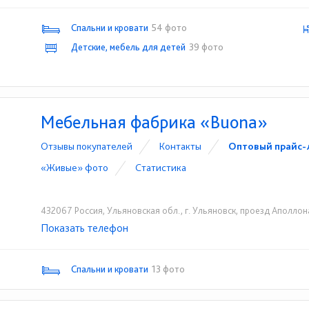
Спальни и кровати
54 фото
Детские, мебель для детей
39 фото
Мебельная фабрика «Buona»
Отзывы покупателей
Контакты
Оптовый прайс-
«Живые» фото
Статистика
432067 Россия, Ульяновская обл., г. Ульяновск, проезд Аполлон
Показать телефон
+7 (8422) 22-90-02
+7 (937) 033-99-90
☎
☎
Спальни и кровати
13 фото