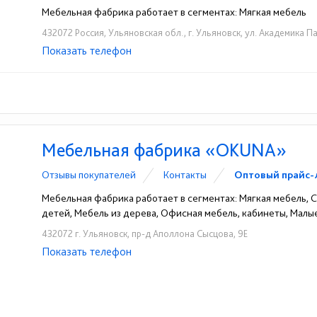
Мебельная фабрика работает в сегментах: Мягкая мебель
432072 Россия, Ульяновская обл., г. Ульяновск, ул. Академика Па
Показать телефон
+7 (902) 121-41-93
+7 (906) 144-43-90
☎
☎
Мебельная фабрика «OKUNA»
Отзывы покупателей
Контакты
Оптовый прайс-
Мебельная фабрика работает в сегментах: Мягкая мебель, Ст
детей, Мебель из дерева, Офисная мебель, кабинеты, Мал
432072 г. Ульяновск, пр-д Аполлона Сысцова, 9Е
Показать телефон
+7 (929) 792-20-08
+7 (951) 093-01-70
☎
☎