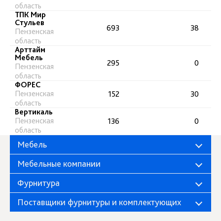
область
ТПК Мир
Стульев
693
38
Пензенская
область
Арттайм
Мебель
295
0
Пензенская
область
ФОРЕС
Пензенская
152
30
область
Вертикаль
Пензенская
136
0
область
Мебель
Мебельные компании
Фурнитура
Поставщики фурнитуры и комплектующих