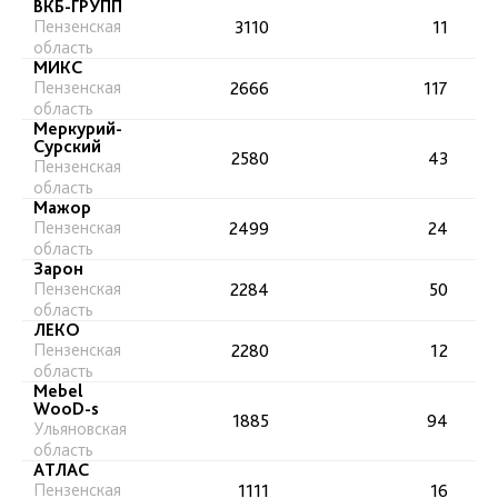
ВКБ-ГРУПП
Пензенская
3110
11
область
МИКС
Пензенская
2666
117
область
Меркурий-
Сурский
2580
43
Пензенская
область
Мажор
Пензенская
2499
24
область
Зарон
Пензенская
2284
50
область
ЛЕКО
Пензенская
2280
12
область
Mebel
WooD-s
1885
94
Ульяновская
область
АТЛАС
Пензенская
1111
16