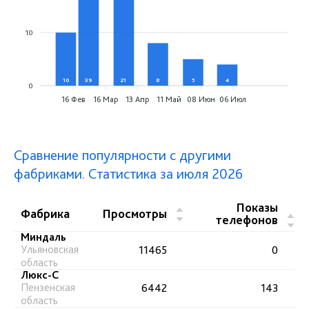
10
10
39
21
8
5
4
0
0
16 Фев
16 Мар
13 Апр
11 Май
08 Июн
06 Июл
Сравнение популярности с другими
фабриками. Статистика за июля 2026
Показы
▲
Фабрика
Просмотры
▲
телефонов
▼
▼
Миндаль
Ульяновская
11465
0
область
Люкс-С
Пензенская
6442
143
область