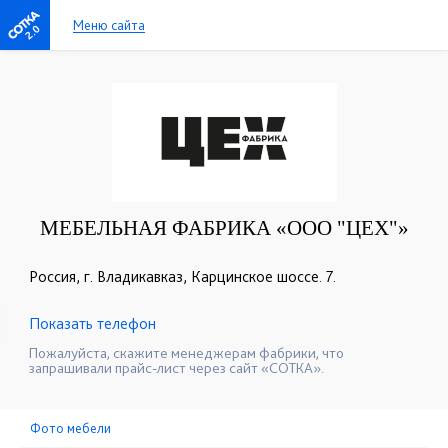
Меню сайта
2.0
МЕБЕЛЬНАЯ ФАБРИКА «ООО "ЦЕХ"»
Россия, г. Владикавказ, Карцинское шоссе. 7.
Показать телефон
+7 (918) 822-83-68
☎
Пожалуйста, скажите менеджерам фабрики, что
запрашивали прайс-лист через сайт «СОТКА».
Фото мебели